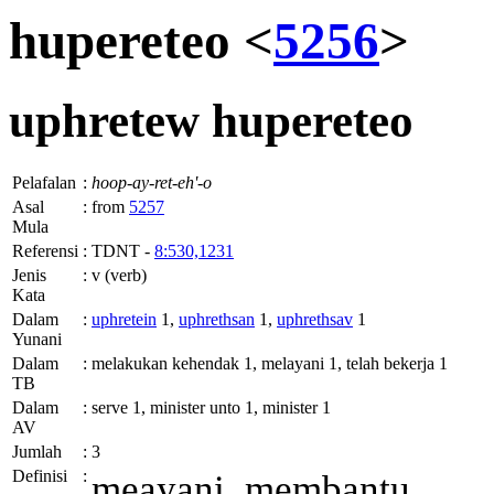
hupereteo <
5256
>
uphretew
hupereteo
Pelafalan
:
hoop-ay-ret-eh'-o
Asal
:
from
5257
Mula
Referensi
:
TDNT -
8:530,1231
Jenis
:
v (verb)
Kata
Dalam
:
uphretein
1,
uphrethsan
1,
uphrethsav
1
Yunani
Dalam
:
melakukan kehendak 1, melayani 1, telah bekerja 1
TB
Dalam
:
serve 1, minister unto 1, minister 1
AV
Jumlah
:
3
Definisi
:
meayani, membantu