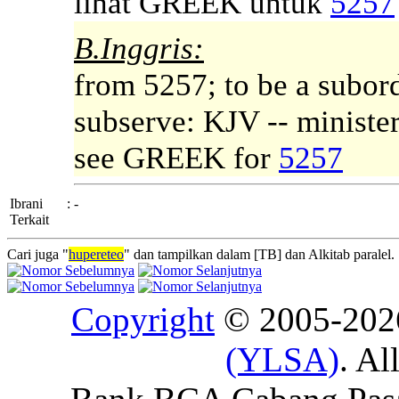
lihat GREEK untuk
5257
B.Inggris:
from 5257; to be a subord
subserve: KJV -- minister
see GREEK for
5257
Ibrani
:
-
Terkait
Cari juga "
hupereteo
" dan tampilkan dalam [TB] dan Alkitab paralel.
Copyright
© 2005-20
(YLSA)
. Al