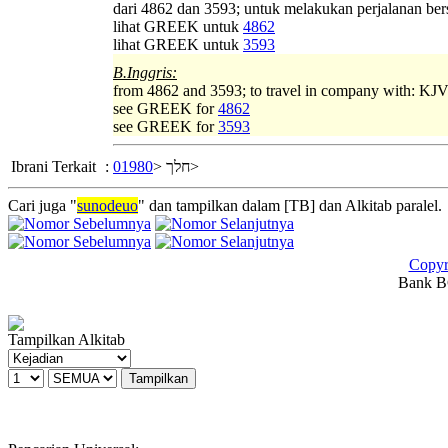
dari 4862 dan 3593; untuk melakukan perjalanan be
lihat GREEK untuk
4862
lihat GREEK untuk
3593
B.Inggris:
from 4862 and 3593; to travel in company with: KJV 
see GREEK for
4862
see GREEK for
3593
Ibrani Terkait
:
01980
חלך <
>
Cari juga "
sunodeuo
" dan tampilkan dalam [TB] dan Alkitab paralel.
Copyr
Bank BC
Tampilkan Alkitab