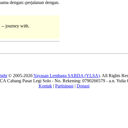
rsama dengan:-perjalanan dengan.
-- journey with.
ight
© 2005-2026
Yayasan Lembaga SABDA (YLSA)
. All Rights Re
A Cabang Pasar Legi Solo - No. Rekening: 0790266579 - a.n. Yulia 
Kontak
|
Partisipasi
|
Donasi