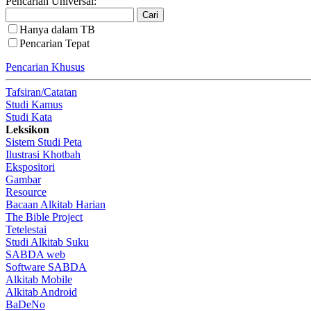
Pencarian Universal:
Hanya dalam TB
Pencarian Tepat
Pencarian Khusus
Tafsiran/Catatan
Studi Kamus
Studi Kata
Leksikon
Sistem Studi Peta
Ilustrasi Khotbah
Ekspositori
Gambar
Resource
Bacaan Alkitab Harian
The Bible Project
Tetelestai
Studi Alkitab Suku
SABDA web
Software SABDA
Alkitab Mobile
Alkitab Android
BaDeNo