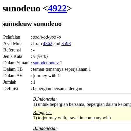
sunodeuo <
4922
>
sunodeuw
sunodeuo
Pelafalan
:
soon-od-yoo'-o
Asal Mula
:
from
4862
and
3593
Referensi
:
-
Jenis Kata
:
v (verb)
Dalam Yunani
:
sunodeuontev
1
Dalam TB
:
teman-temannya seperjalanan 1
Dalam AV
:
journey with 1
Jumlah
:
1
Definisi
:
bepergian bersama dengan
B.Indonesia:
1) untuk bepergian bersama, bepergian dalam kelo
B.Inggris:
1) to journey with, travel in company with
B.Indonesia: