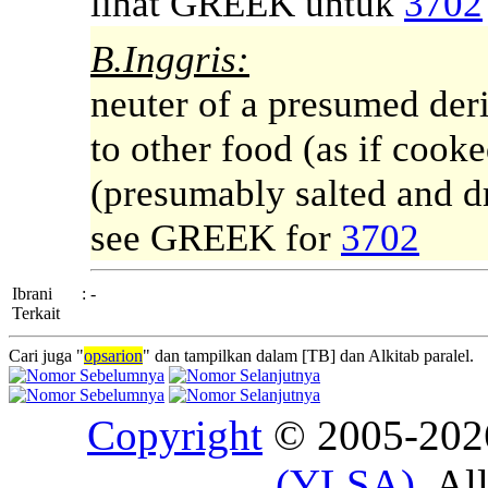
lihat GREEK untuk
3702
B.Inggris:
neuter of a presumed deri
to other food (as if cooked
(presumably salted and dr
see GREEK for
3702
Ibrani
:
-
Terkait
Cari juga "
opsarion
" dan tampilkan dalam [TB] dan Alkitab paralel.
Copyright
© 2005-20
(YLSA)
. Al