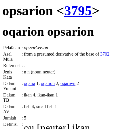
opsarion <
3795
>
oqarion
opsarion
Pelafalan
:
op-sar'-ee-on
Asal
:
from a presumed derivative of the base of
3702
Mula
Referensi
:
-
Jenis
:
n n (noun neuter)
Kata
Dalam
:
oqaria
1,
oqarion
2,
oqariwn
2
Yunani
Dalam
:
ikan 4, ikan-ikan 1
TB
Dalam
:
fish 4, small fish 1
AV
Jumlah
:
5
Definisi
:
ou
[neuter] ikan