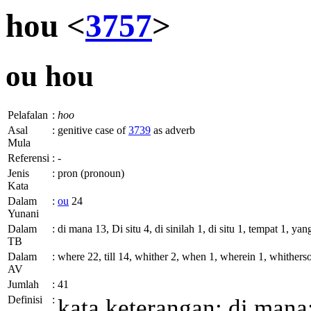
hou <
3757
>
ou
hou
Pelafalan
:
hoo
Asal
:
genitive case of
3739
as adverb
Mula
Referensi
:
-
Jenis
:
pron (pronoun)
Kata
Dalam
:
ou
24
Yunani
Dalam
:
di mana 13, Di situ 4, di sinilah 1, di situ 1, tempat 1, yan
TB
Dalam
:
where 22, till 14, whither 2, when 1, wherein 1, whither
AV
Jumlah
:
41
Definisi
:
kata keterangan: di mana