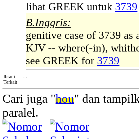
lihat GREEK untuk
3739
B.Inggris:
genitive case of 3739 as 
KJV -- where(-in), whithe
see GREEK for
3739
Ibrani
:
-
Terkait
Cari juga "
hou
" dan tampil
paralel.