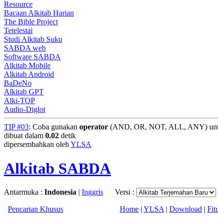
Resource
Bacaan Alkitab Harian
The Bible Project
Tetelestai
Studi Alkitab Suku
SABDA web
Software SABDA
Alkitab Mobile
Alkitab Android
BaDeNo
Alkitab GPT
Alki-TOP
Audio-Diglot
TIP #03
: Coba gunakan
operator
(AND, OR, NOT, ALL, ANY) untuk
dibuat dalam
0.02
detik
dipersembahkan oleh
YLSA
Alkitab SABDA
Antarmuka :
Indonesia
|
Inggris
Versi :
Pencarian Khusus
Home
|
YLSA
|
Download
|
Fit