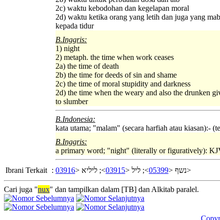
2c) waktu kebodohan dan kegelapan moral
2d) waktu ketika orang yang letih dan juga yang ma
kepada tidur
B.Inggris:
1) night
2) metaph. the time when work ceases
2a) the time of death
2b) the time for deeds of sin and shame
2c) the time of moral stupidity and darkness
2d) the time when the weary and also the drunken gi
to slumber
B.Indonesia:
kata utama; "malam" (secara harfiah atau kiasan):- (
B.Inggris:
a primary word; "night" (literally or figuratively): KJ
Ibrani Terkait
:
03916
>; ליליא <
03915
>; ליל <
05399
נשף <
>
Cari juga "
nux
" dan tampilkan dalam [TB] dan Alkitab paralel.
Copyr