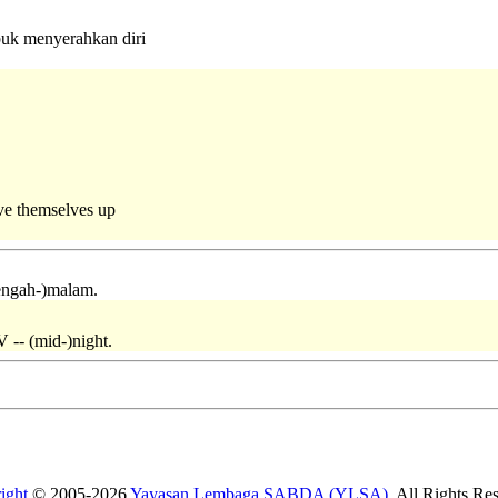
buk menyerahkan diri
ve themselves up
tengah-)malam.
V -- (mid-)night.
ight
© 2005-2026
Yayasan Lembaga SABDA (YLSA)
. All Rights Re