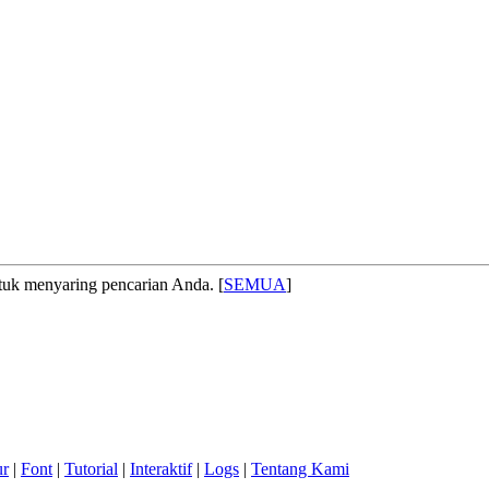
 menyaring pencarian Anda. [
SEMUA
]
ur
|
Font
|
Tutorial
|
Interaktif
|
Logs
|
Tentang Kami