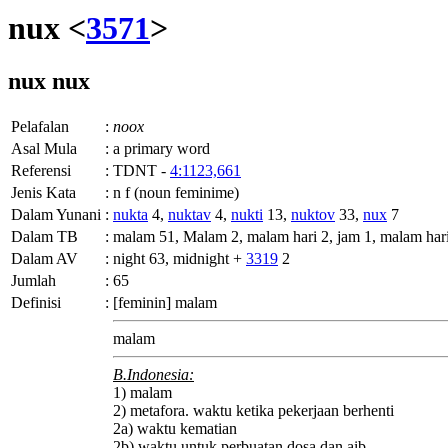
nux <
3571
>
nux
nux
Pelafalan
:
noox
Asal Mula
:
a primary word
Referensi
:
TDNT -
4:1123,661
Jenis Kata
:
n f (noun feminime)
Dalam Yunani
:
nukta
4,
nuktav
4,
nukti
13,
nuktov
33,
nux
7
Dalam TB
:
malam 51, Malam 2, malam hari 2, jam 1, malam har
Dalam AV
:
night 63, midnight +
3319
2
Jumlah
:
65
Definisi
:
[feminin] malam
malam
B.Indonesia:
1) malam
2) metafora. waktu ketika pekerjaan berhenti
2a) waktu kematian
2b) waktu untuk perbuatan dosa dan aib