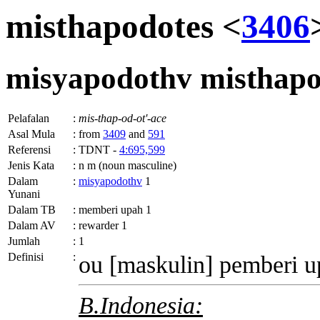
misthapodotes <
3406
misyapodothv
misthapo
Pelafalan
:
mis-thap-od-ot'-ace
Asal Mula
:
from
3409
and
591
Referensi
:
TDNT -
4:695,599
Jenis Kata
:
n m (noun masculine)
Dalam
:
misyapodothv
1
Yunani
Dalam TB
:
memberi upah 1
Dalam AV
:
rewarder 1
Jumlah
:
1
Definisi
:
ou
[maskulin] pemberi u
B.Indonesia: