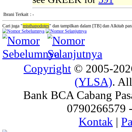
Ibrani Terkait
:
-
Cari juga "
misthapodotes
" dan tampilkan dalam [TB] dan Alkitab para
Copyright
© 2005-20
(YLSA)
. Al
Bank BCA Cabang Pasar
0790266579 - 
Kontak
|
Pa