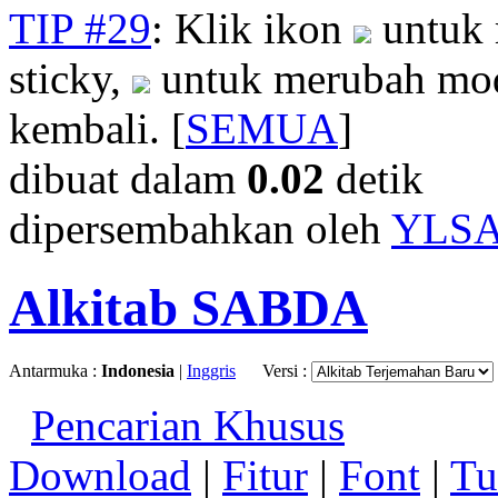
TIP #29
: Klik ikon
untuk 
sticky,
untuk merubah mod
kembali. [
SEMUA
]
dibuat dalam
0.02
detik
dipersembahkan oleh
YLS
Alkitab SABDA
Antarmuka :
Indonesia
|
Inggris
Versi :
Pencarian Khusus
Download
|
Fitur
|
Font
|
Tu