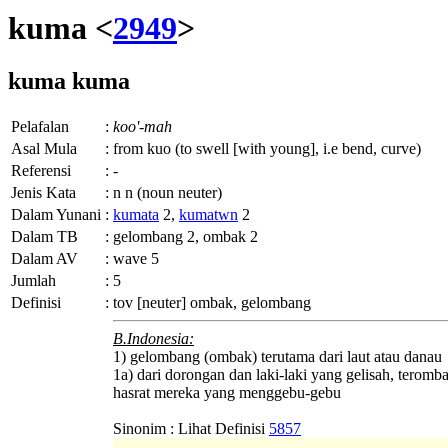
kuma <
2949
>
kuma
kuma
Pelafalan
:
koo'-mah
Asal Mula
:
from kuo (to swell [with young], i.e bend, curve)
Referensi
:
-
Jenis Kata
:
n n (noun neuter)
Dalam Yunani
:
kumata
2,
kumatwn
2
Dalam TB
:
gelombang 2, ombak 2
Dalam AV
:
wave 5
Jumlah
:
5
Definisi
:
tov
[neuter] ombak, gelombang
B.Indonesia:
1) gelombang (ombak) terutama dari laut atau danau
1a) dari dorongan dan laki-laki yang gelisah, terom
hasrat mereka yang menggebu-gebu
Sinonim : Lihat Definisi
5857