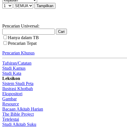
Pencarian Universal:
Hanya dalam TB
Pencarian Tepat
Pencarian Khusus
Tafsiran/Catatan
Studi Kamus
Studi Kata
Leksikon
Sistem Studi Peta
Ilustrasi Khotbah
Ekspositori
Gambar
Resource
Bacaan Alkitab Harian
The Bible Project
Tetelestai
Studi Alkitab Suku