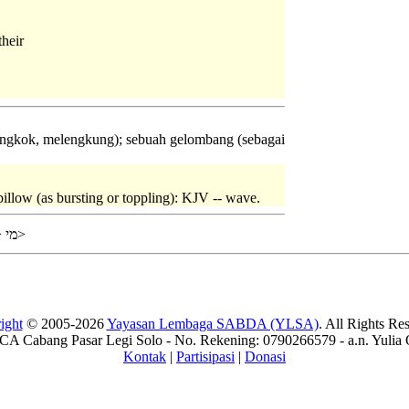
their
ngkok, melengkung); sebuah gelombang (sebagai
billow (as bursting or toppling): KJV -- wave.
מ <
>
ight
© 2005-2026
Yayasan Lembaga SABDA (YLSA)
. All Rights Re
A Cabang Pasar Legi Solo - No. Rekening: 0790266579 - a.n. Yulia 
Kontak
|
Partisipasi
|
Donasi