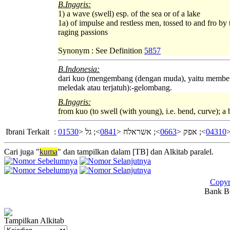
B.Inggris:
1) a wave (swell) esp. of the sea or of a lake
1a) of impulse and restless men, tossed to and fro by 
raging passions
Synonym : See Definition
5857
B.Indonesia:
dari kuo (mengembang (dengan muda), yaitu membe
meledak atau terjatuh):-gelombang.
B.Inggris:
from kuo (to swell (with young), i.e. bend, curve); a 
Ibrani Terkait
:
01530
>; גל <
0841
>; אשראלח <
0663
>; אפק <
04310
י
Cari juga "
kuma
" dan tampilkan dalam [TB] dan Alkitab paralel.
Copyr
Bank BC
Tampilkan Alkitab