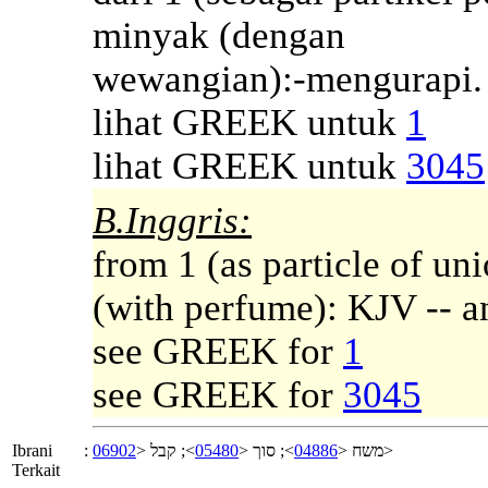
minyak (dengan
wewangian):-mengurapi.
lihat GREEK untuk
1
lihat GREEK untuk
3045
B.Inggris:
from 1 (as particle of uni
(with perfume): KJV -- a
see GREEK for
1
see GREEK for
3045
Ibrani
:
06902
>; קבל <
05480
>; סוך <
04886
משח <
>
Terkait