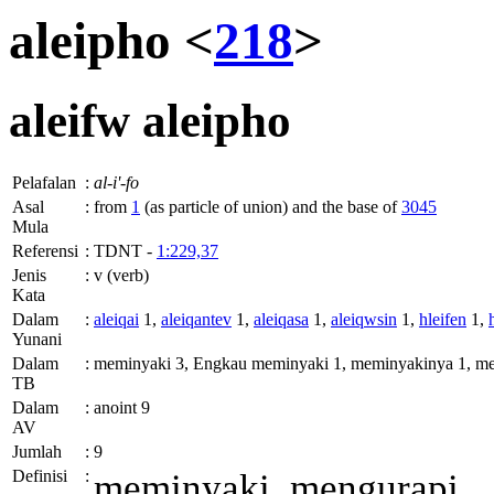
aleipho <
218
>
aleifw
aleipho
Pelafalan
:
al-i'-fo
Asal
:
from
1
(as particle of union) and the base of
3045
Mula
Referensi
:
TDNT -
1:229,37
Jenis
:
v (verb)
Kata
Dalam
:
aleiqai
1,
aleiqantev
1,
aleiqasa
1,
aleiqwsin
1,
hleifen
1,
Yunani
Dalam
:
meminyaki 3, Engkau meminyaki 1, meminyakinya 1, men
TB
Dalam
:
anoint 9
AV
Jumlah
:
9
Definisi
:
meminyaki, mengurapi