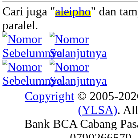
Cari juga "
aleipho
" dan tam
paralel.
Copyright
© 2005-20
(YLSA)
. Al
Bank BCA Cabang Pasar
0790266579 - 