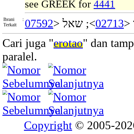
see GREEK for
4441
Ibrani
:
07592
>; שאל <
02713
>;
Terkait
Cari juga "
erotao
" dan tamp
paralel.
Copyright
© 2005-20