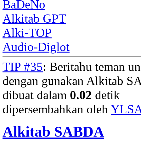
BaDeNo
Alkitab GPT
Alki-TOP
Audio-Diglot
TIP #35
: Beritahu teman u
dengan gunakan Alkitab S
dibuat dalam
0.02
detik
dipersembahkan oleh
YLS
Alkitab SABDA