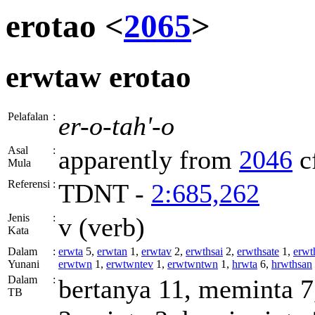
erotao <
2065
>
erwtaw
erotao
Pelafalan
:
er-o-tah'-o
Asal
:
apparently from
2046
c
Mula
Referensi
:
TDNT -
2:685,262
Jenis
:
v (verb)
Kata
Dalam
:
erwta
5,
erwtan
1,
erwtav
2,
erwthsai
2,
erwthsate
1,
erwt
Yunani
erwtwn
1,
erwtwntev
1,
erwtwntwn
1,
hrwta
6,
hrwthsan
Dalam
:
bertanya 11, meminta 
TB