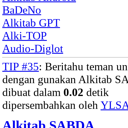
BaDeNo
Alkitab GPT
Alki-TOP
Audio-Diglot
TIP #35
: Beritahu teman u
dengan gunakan Alkitab S
dibuat dalam
0.02
detik
dipersembahkan oleh
YLS
Alkitab SABDA