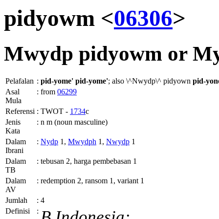
pidyowm <
06306
>
Mwydp
pidyowm or
M
Pelafalan
:
pid-yome'
pid-yome'
; also \^Nwydp\^ pidyown
pid-yon
Asal
:
from
06299
Mula
Referensi
:
TWOT -
1734
c
Jenis
:
n m (noun masculine)
Kata
Dalam
:
Nydp
1,
Mwydph
1,
Nwydp
1
Ibrani
Dalam
:
tebusan 2, harga pembebasan 1
TB
Dalam
:
redemption 2, ransom 1, variant 1
AV
Jumlah
:
4
Definisi
:
B.Indonesia: