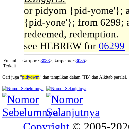
or pidyom {pid-yome'}; a
{pid-yone'}; from 6299; 
redeemed, redemption.
see HEBREW for
06299
Yunani
:
λυτρον <
3083
>; λυτρωσις <
3085
>
Terkait
Cari juga "
pidyowm
" dan tampilkan dalam [TB] dan Alkitab paralel.
Copyright
© 2005-20