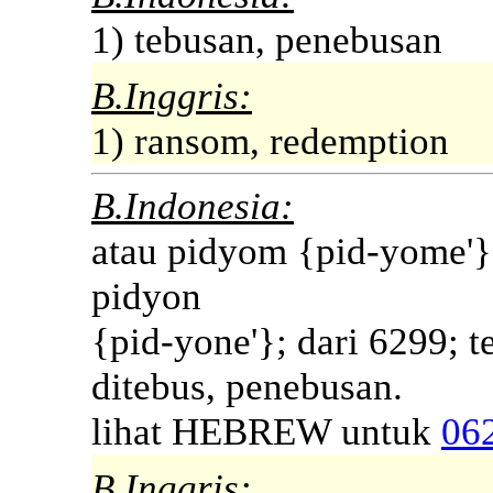
1) tebusan, penebusan
B.Inggris:
1) ransom, redemption
B.Indonesia:
atau pidyom {pid-yome'};
pidyon
{pid-yone'}; dari 6299; t
ditebus, penebusan.
lihat HEBREW untuk
06
B.Inggris: