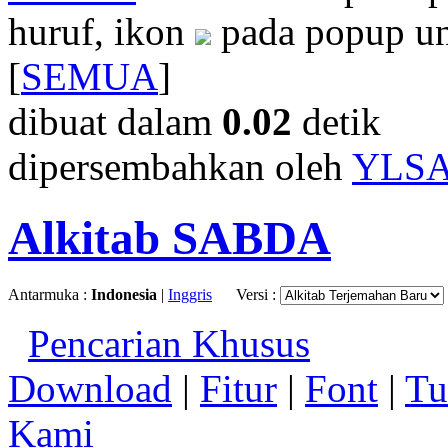
huruf, ikon
pada popup un
[
SEMUA
]
dibuat dalam
0.02
detik
dipersembahkan oleh
YLS
Alkitab SABDA
Antarmuka :
Indonesia
|
Inggris
Versi :
Pencarian Khusus
Download
|
Fitur
|
Font
|
Tu
Kami