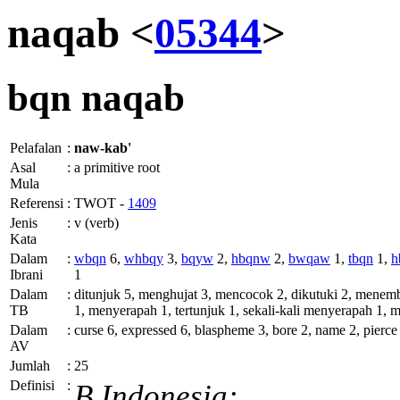
naqab <
05344
>
bqn
naqab
Pelafalan
:
naw-kab'
Asal
:
a primitive root
Mula
Referensi
:
TWOT -
1409
Jenis
:
v (verb)
Kata
Dalam
:
wbqn
6,
whbqy
3,
bqyw
2,
hbqnw
2,
bwqaw
1,
tbqn
1,
h
Ibrani
1
Dalam
:
ditunjuk 5, menghujat 3, mencocok 2, dikutuki 2, menembu
TB
1, menyerapah 1, tertunjuk 1, sekali-kali menyerapah 1,
Dalam
:
curse 6, expressed 6, blaspheme 3, bore 2, name 2, pierce 
AV
Jumlah
:
25
Definisi
:
B.Indonesia: