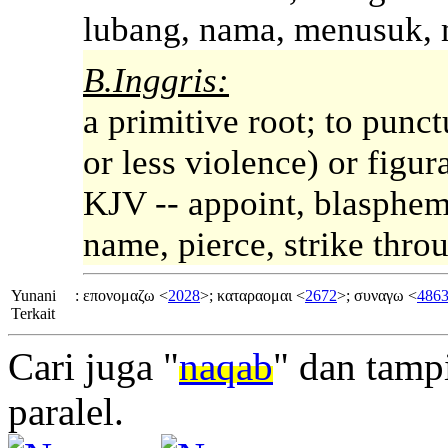
lubang, nama, menusuk,
B.Inggris:
a primitive root; to punct
or less violence) or figura
KJV -- appoint, blaspheme
name, pierce, strike thro
Yunani
:
επονομαζω <
2028
>; καταραομαι <
2672
>; συναγω <
486
Terkait
Cari juga "
naqab
" dan tamp
paralel.