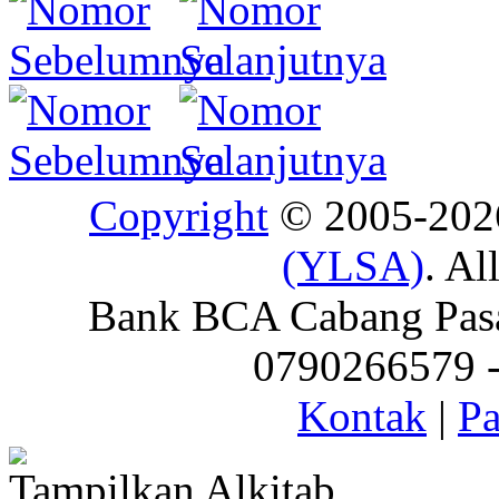
Copyright
© 2005-20
(YLSA)
. Al
Bank BCA Cabang Pasar
0790266579 - 
Kontak
|
Pa
Tampilkan Alkitab