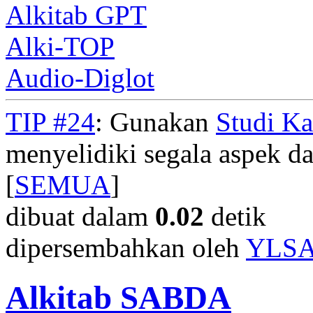
Alkitab GPT
Alki-TOP
Audio-Diglot
TIP #24
: Gunakan
Studi K
menyelidiki segala aspek dar
[
SEMUA
]
dibuat dalam
0.02
detik
dipersembahkan oleh
YLS
Alkitab SABDA