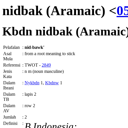
nidbak (Aramaic) <
0
Kbdn
nidbak (Aramaic
Pelafalan
:
nid-bawk'
Asal
:
from a root meaning to stick
Mula
Referensi
:
TWOT -
2849
Jenis
:
n m (noun masculine)
Kata
Dalam
:
Nykbdn
1,
Kbdnw
1
Ibrani
Dalam
:
lapis 2
TB
Dalam
:
row 2
AV
Jumlah
:
2
Definisi
:
B.Indonesia: