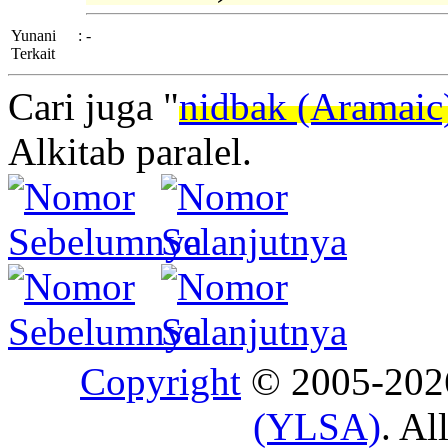
Yunani
:
-
Terkait
Cari juga "
nidbak (Aramaic
Alkitab paralel.
Copyright
© 2005-20
(YLSA)
. Al