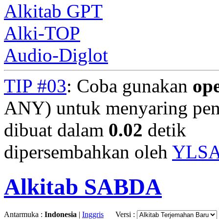
Alkitab GPT
Alki-TOP
Audio-Diglot
TIP #03
: Coba gunakan
op
ANY) untuk menyaring penc
dibuat dalam
0.02
detik
dipersembahkan oleh
YLS
Alkitab SABDA
Antarmuka :
Indonesia
|
Inggris
Versi :