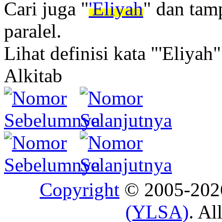
Cari juga "
'Eliyah
" dan tam
paralel.
Lihat definisi kata "'Eliyah"
Alkitab
Copyright
© 2005-20
(YLSA)
. Al