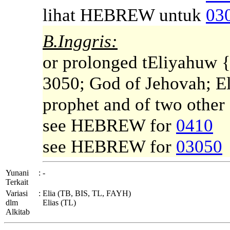
lihat HEBREW untuk
03
B.Inggris:
or prolonged tEliyahuw 
3050; God of Jehovah; El
prophet and of two other I
see HEBREW for
0410
see HEBREW for
03050
Yunani
:
-
Terkait
Variasi
:
Elia (TB, BIS, TL, FAYH)
dlm
Elias (TL)
Alkitab