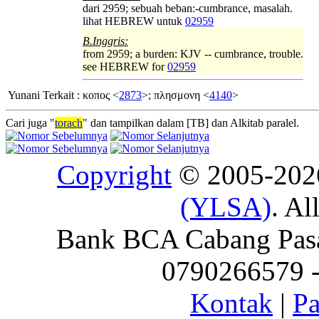
dari 2959; sebuah beban:-cumbrance, masalah.
lihat HEBREW untuk
02959
B.Inggris:
from 2959; a burden: KJV -- cumbrance, trouble.
see HEBREW for
02959
Yunani Terkait
:
κοπος <
2873
>; πλησμονη <
4140
>
Cari juga "
torach
" dan tampilkan dalam [TB] dan Alkitab paralel.
Copyright
© 2005-20
(YLSA)
. Al
Bank BCA Cabang Pasar
0790266579 - 
Kontak
|
Pa