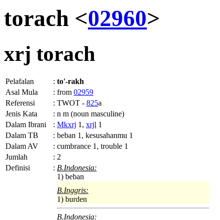
torach <
02960
>
xrj
torach
Pelafalan
:
to'-rakh
Asal Mula
:
from
02959
Referensi
:
TWOT -
825
a
Jenis Kata
:
n m (noun masculine)
Dalam Ibrani
:
Mkxrj
1,
xrjl
1
Dalam TB
:
beban 1, kesusahanmu 1
Dalam AV
:
cumbrance 1, trouble 1
Jumlah
:
2
Definisi
:
B.Indonesia:
1) beban
B.Inggris:
1) burden
B.Indonesia: