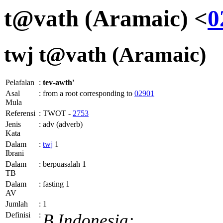
t@vath (Aramaic) <
0
twj
t@vath (Aramaic)
Pelafalan
:
tev-awth'
Asal
:
from a root corresponding to
02901
Mula
Referensi
:
TWOT -
2753
Jenis
:
adv (adverb)
Kata
Dalam
:
twj
1
Ibrani
Dalam
:
berpuasalah 1
TB
Dalam
:
fasting 1
AV
Jumlah
:
1
Definisi
:
B.Indonesia: