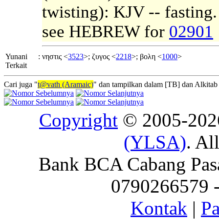
twisting): KJV -- fasting.
see HEBREW for
02901
Yunani
:
νηστις <
3523
>; ζυγος <
2218
>; βολη <
1000
>
Terkait
Cari juga "
t@vath (Aramaic)
" dan tampilkan dalam [TB] dan Alkitab 
Copyright
© 2005-20
(YLSA)
. Al
Bank BCA Cabang Pasar
0790266579 - 
Kontak
|
Pa