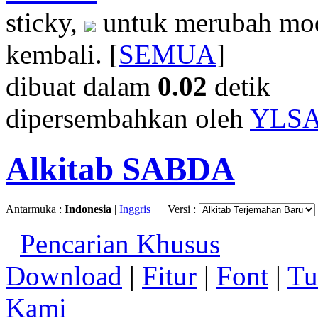
sticky,
untuk merubah mod
kembali. [
SEMUA
]
dibuat dalam
0.02
detik
dipersembahkan oleh
YLS
Alkitab SABDA
Antarmuka :
Indonesia
|
Inggris
Versi :
Pencarian Khusus
Download
|
Fitur
|
Font
|
Tu
Kami