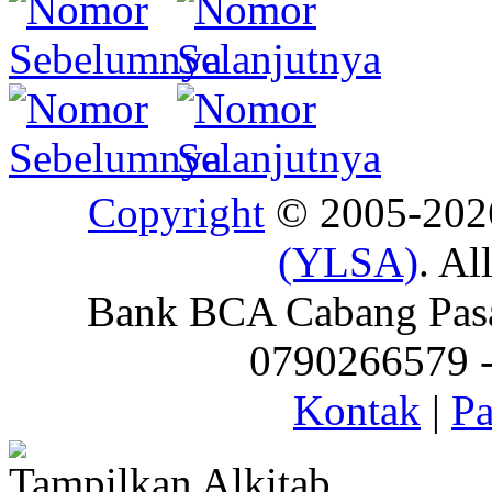
Copyright
© 2005-20
(YLSA)
. Al
Bank BCA Cabang Pasar
0790266579 - 
Kontak
|
Pa
Tampilkan Alkitab