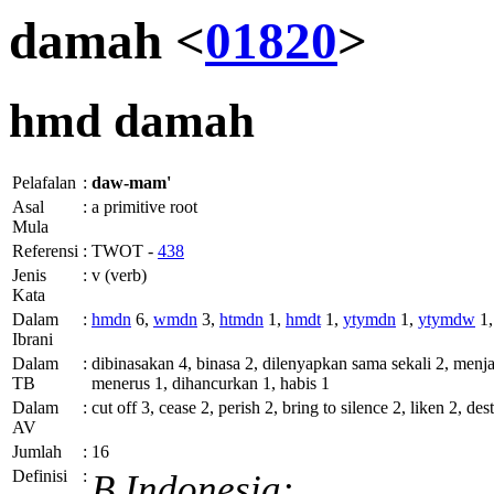
damah <
01820
>
hmd
damah
Pelafalan
:
daw-mam'
Asal
:
a primitive root
Mula
Referensi
:
TWOT -
438
Jenis
:
v (verb)
Kata
Dalam
:
hmdn
6,
wmdn
3,
htmdn
1,
hmdt
1,
ytymdn
1,
ytymdw
1
Ibrani
Dalam
:
dibinasakan 4, binasa 2, dilenyapkan sama sekali 2, menj
TB
menerus 1, dihancurkan 1, habis 1
Dalam
:
cut off 3, cease 2, perish 2, bring to silence 2, liken 2, de
AV
Jumlah
:
16
Definisi
:
B.Indonesia: