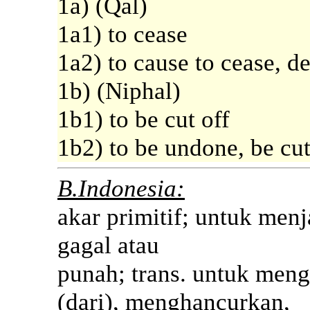
1a) (Qal)
1a1) to cease
1a2) to cause to cease, d
1b) (Niphal)
1b1) to be cut off
1b2) to be undone, be cut
B.Indonesia:
akar primitif; untuk menj
gagal atau
punah; trans. untuk meng
(dari), menghancurkan,