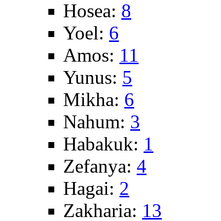
Hosea:
8
Yoel:
6
Amos:
11
Yunus:
5
Mikha:
6
Nahum:
3
Habakuk:
1
Zefanya:
4
Hagai:
2
Zakharia:
13