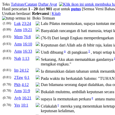
Teks
Tafsiran/Catatan
Daftar Ayat
Hasil pencarian
1
-
20
dari
901
ayat untuk
putus
[Semua Versi Bahas
Urutkan berdasar:
Relevansi
|
Kitab
Boks Temuan
(1.00)
Luk
23:24
Lalu Pilatus
memutuskan
, supaya tuntutan m
(0.99)
Ams
19:21
Banyaklah rancangan di hati manusia, tetapi
(0.93)
Mzm
76:8
(76-9) Dari langit Engkau memperdengarkan
(0.93)
Ams
16:10
Keputusan
dari Allah ada di bibir raja, kalau 
(0.83)
Ams
16:33
o
1
Undi dibuang
di pangkuan
, tetapi setiap
k
(0.83)
Nah
1:13
i
Sekarang, Aku akan mematahkan gandarnya
mengikat engkau."
(0.81)
Im
24:12
Ia dimasukkan dalam tahanan untuk menanti
(0.81)
2Taw
6:1
Pada waktu itu berkatalah Salomo: "TUHAN
(0.78)
Pkh
4:12
Dan bilamana seorang dapat dialahkan, dua o
(0.78)
Ams
31:9
Bukalah mulutmu, ambillah
keputusan
secara 
(0.78)
Ayb
16:21
e
supaya Ia
memutuskan
perkara
antara manus
(0.78)
Yes
10:1
t
Celakalah
mereka yang menentukan ketetap
keputusan
kelaliman,