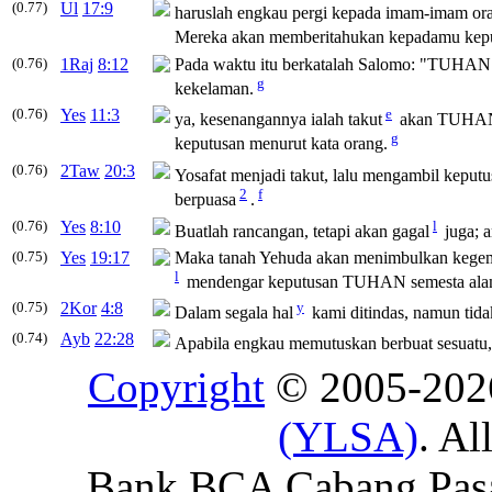
(0.77)
Ul
17:9
haruslah engkau pergi kepada imam-imam or
Mereka akan memberitahukan kepadamu
kep
(0.76)
1Raj
8:12
Pada waktu itu berkatalah Salomo: "TUHAN te
g
kekelaman.
(0.76)
Yes
11:3
e
ya, kesenangannya ialah takut
akan TUHAN. 
g
keputusan
menurut kata orang.
(0.76)
2Taw
20:3
Yosafat menjadi takut, lalu mengambil
keputu
2
f
berpuasa
.
(0.76)
Yes
8:10
l
Buatlah rancangan, tetapi akan gagal
juga; 
(0.75)
Yes
19:17
Maka tanah Yehuda akan menimbulkan kegempa
l
mendengar
keputusan
TUHAN semesta alam
(0.75)
2Kor
4:8
y
Dalam segala hal
kami ditindas, namun tidak
(0.74)
Ayb
22:28
Apabila engkau
memutuskan
berbuat sesuatu
Copyright
© 2005-20
(YLSA)
. Al
Bank BCA Cabang Pasar