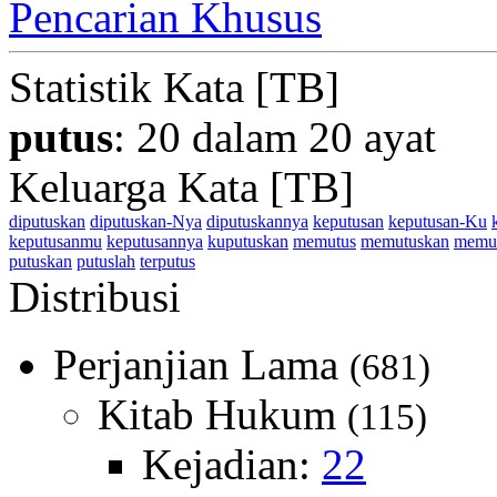
Pencarian Khusus
Statistik Kata [TB]
putus
: 20 dalam 20 ayat
Keluarga Kata [TB]
diputuskan
diputuskan-Nya
diputuskannya
keputusan
keputusan-Ku
keputusanmu
keputusannya
kuputuskan
memutus
memutuskan
memu
putuskan
putuslah
terputus
Distribusi
Perjanjian Lama
(681)
Kitab Hukum
(115)
Kejadian:
22