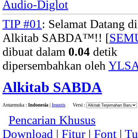
Audio-Diglot
TIP #01
: Selamat Datang d
Alkitab SABDA™!! [
SEM
dibuat dalam
0.04
detik
dipersembahkan oleh
YLS
Alkitab SABDA
Antarmuka :
Indonesia
|
Inggris
Versi :
Pencarian Khusus
Download
|
Fitur
|
Font
|
Tu