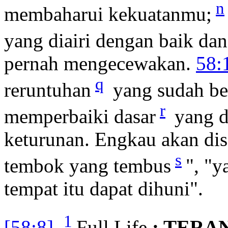
n
membaharui kekuatanmu;
yang diairi dengan baik dan 
pernah mengecewakan.
58:
q
reruntuhan
yang sudah be
r
memperbaiki dasar
yang d
keturunan. Engkau akan di
s
tembok yang tembus
", "
tempat itu dapat dihuni".
1
[58:8]
Full Life
: TER