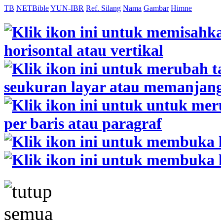
TB
NETBible
YUN-IBR
Ref. Silang
Nama
Gambar
Himne