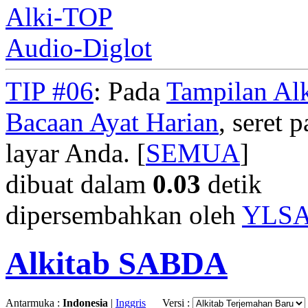
Alki-TOP
Audio-Diglot
TIP #06
: Pada
Tampilan Alk
Bacaan Ayat Harian
, seret
layar Anda. [
SEMUA
]
dibuat dalam
0.03
detik
dipersembahkan oleh
YLS
Alkitab SABDA
Antarmuka :
Indonesia
|
Inggris
Versi :