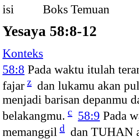
Boks Temuan
Yesaya 58:8-12
Konteks
58:8
Pada waktu itulah ter
z
fajar
dan lukamu akan pul
menjadi barisan depanmu 
c
belakangmu.
58:9
Pada wa
d
memanggil
dan TUHAN a