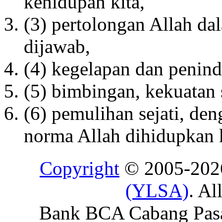
kehidupan kita,
(3) pertolongan Allah da
dijawab,
(4) kegelapan dan penind
(5) bimbingan, kekuatan 
(6) pemulihan sejati, de
norma Allah dihidupkan 
Copyright
© 2005-20
(YLSA)
. Al
Bank BCA Cabang Pasar