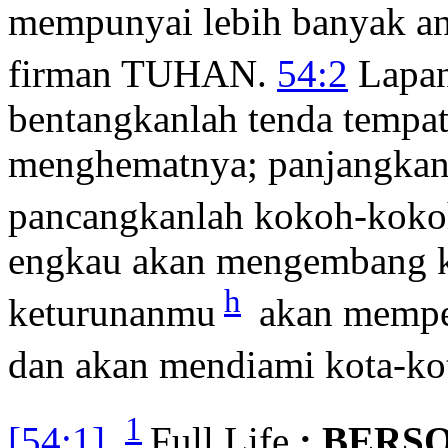
mempunyai lebih banyak a
firman TUHAN.
54:2
Lapan
bentangkanlah tenda tempa
menghematnya; panjangkanl
pancangkanlah kokoh-koko
engkau akan mengembang ke
h
keturunanmu
akan memper
dan akan mendiami kota-kot
1
[54:1]
Full Life
: BERS