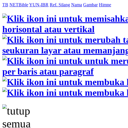
TB
NETBible
YUN-IBR
Ref. Silang
Nama
Gambar
Himne