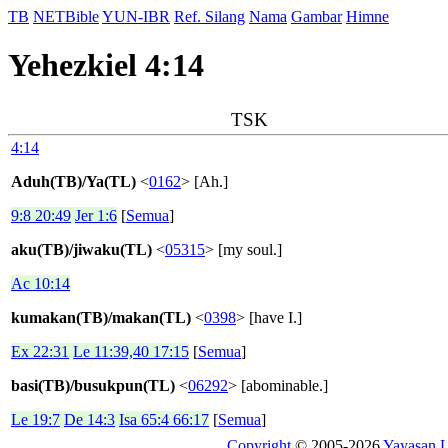
TB
NETBible
YUN-IBR
Ref. Silang
Nama
Gambar
Himne
Yehezkiel 4:14
TSK
4:14
Aduh(TB)/Ya(TL)
<
0162
> [Ah.]
9:8 20:49
Jer 1:6
[
Semua
]
aku(TB)/jiwaku(TL)
<
05315
> [my soul.]
Ac 10:14
kumakan(TB)/makan(TL)
<
0398
> [have I.]
Ex 22:31
Le 11:39,40 17:15
[
Semua
]
basi(TB)/busukpun(TL)
<
06292
> [abominable.]
Le 19:7
De 14:3
Isa 65:4 66:17
[
Semua
]
Copyright
© 2005-2026
Yayasan