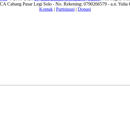
A Cabang Pasar Legi Solo - No. Rekening: 0790266579 - a.n. Yulia 
Kontak
|
Partisipasi
|
Donasi