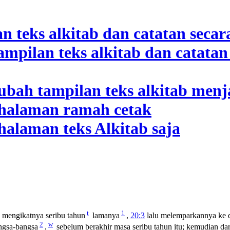
t
1
 mengikatnya seribu tahun
lamanya
,
20:3
lalu melemparkannya ke d
2
w
angsa-bangsa
,
sebelum berakhir masa seribu tahun itu; kemudian dar