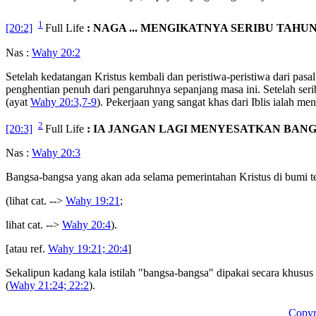
1
[20:2]
Full Life
: NAGA ... MENGIKATNYA SERIBU TAHU
Nas :
Wahy 20:2
Setelah kedatangan Kristus kembali dan peristiwa-peristiwa dari pasa
penghentian penuh dari pengaruhnya sepanjang masa ini. Setelah ser
(ayat
Wahy 20:3,7-9
). Pekerjaan yang sangat khas dari Iblis ialah men
2
[20:3]
Full Life
: IA JANGAN LAGI MENYESATKAN BAN
Nas :
Wahy 20:3
Bangsa-bangsa yang akan ada selama pemerintahan Kristus di bumi te
(lihat cat. -->
Wahy 19:21
;
lihat cat. -->
Wahy 20:4
).
[atau ref.
Wahy 19:21; 20:4
]
Sekalipun kadang kala istilah "bangsa-bangsa" dipakai secara khus
(
Wahy 21:24; 22:2
).
Copyr