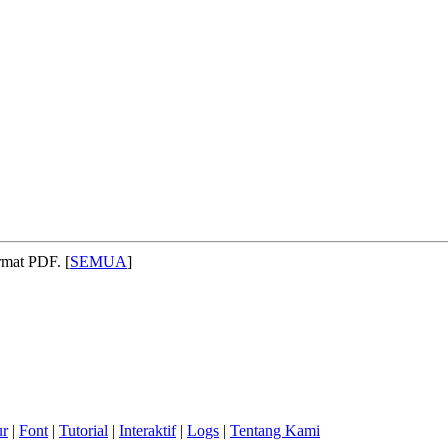
rmat PDF. [
SEMUA
]
ur
|
Font
|
Tutorial
|
Interaktif
|
Logs
|
Tentang Kami