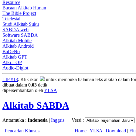
Resource
Bacaan Alkitab Harian
The Bible Project
Tetelestai
Studi Alkitab Suku
SABDA web
Software SABDA
Alkitab Mobile
Alkitab Android
BaDeNo
Alkitab GPT
Alki-TOP
Audio-Diglot
TIP #13
: Klik ikon
untuk membuka halaman teks alkitab dalam fo
dibuat dalam
0.03
detik
dipersembahkan oleh
YLSA
Alkitab SABDA
Antarmuka :
Indonesia
|
Inggris
Versi :
Pencarian Khusus
Home
|
YLSA
|
Download
|
Fit