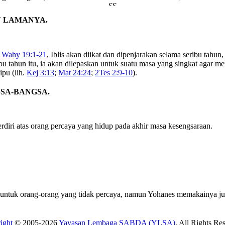
N LAMANYA.
l
Wahy 19:1-21
, Iblis akan diikat dan dipenjarakan selama seribu tah
ibu tahun itu, ia akan dilepaskan untuk suatu masa yang singkat aga
ipu (lih.
Kej 3:13
;
Mat 24:24
;
2Tes 2:9-10
).
GSA-BANGSA.
rdiri atas orang percaya yang hidup pada akhir masa kesengsaraan.
us untuk orang-orang yang tidak percaya, namun Yohanes memakainya j
ight
© 2005-2026
Yayasan Lembaga SABDA (YLSA)
. All Rights Re