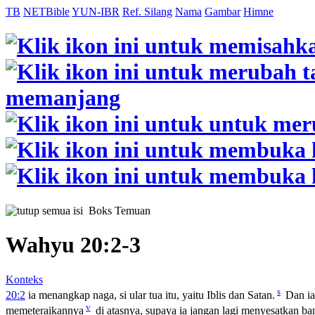
TB
NETBible
YUN-IBR
Ref. Silang
Nama
Gambar
Himne
Boks Temuan
Wahyu 20:2-3
Konteks
s
20:2
ia menangkap naga, si ular tua itu, yaitu Iblis dan Satan.
Dan ia
v
memeteraikannya
di atasnya, supaya ia jangan lagi menyesatkan b