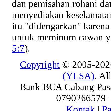
dan pemisahan rohani dar
menyediakan keselamatan
itu "didengarkan" karen
untuk meminum cawan yan
5:7
).
Copyright
© 2005-20
(YLSA)
. Al
Bank BCA Cabang Pasar
0790266579 - 
Kontak
|
Pa