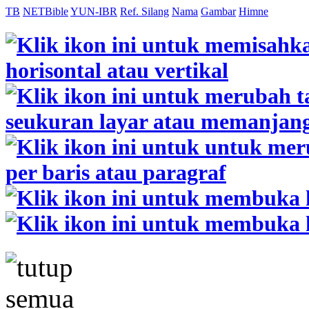
TB
NETBible
YUN-IBR
Ref. Silang
Nama
Gambar
Himne