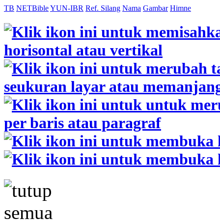
TB
NETBible
YUN-IBR
Ref. Silang
Nama
Gambar
Himne