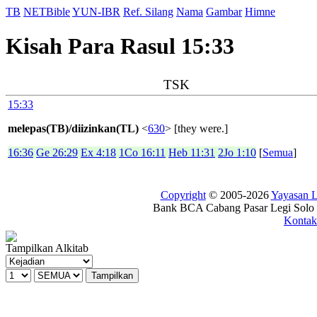
TB
NETBible
YUN-IBR
Ref. Silang
Nama
Gambar
Himne
Kisah Para Rasul 15:33
TSK
15:33
melepas(TB)/diizinkan(TL)
<
630
> [they were.]
16:36
Ge 26:29
Ex 4:18
1Co 16:11
Heb 11:31
2Jo 1:10
[
Semua
]
Copyright
© 2005-2026
Yayasan
Bank BCA Cabang Pasar Legi Solo -
Kontak
Tampilkan Alkitab