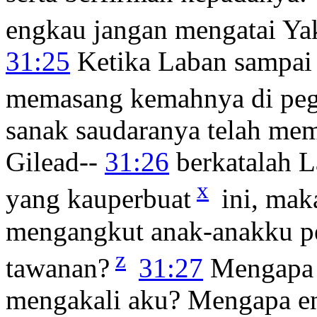
engkau jangan mengatai Ya
31:25
Ketika Laban sampai 
memasang kemahnya di pe
sanak saudaranya telah m
Gilead--
31:26
berkatalah 
x
yang kauperbuat
ini, mak
mengangkut anak-anakku p
z
tawanan?
31:27
Mengapa e
mengakali aku? Mengapa e