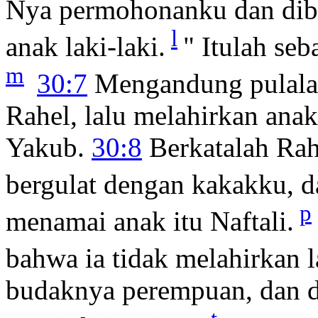
Nya permohonanku dan dib
l
anak laki-laki.
" Itulah se
m
30:7
Mengandung pulalah
Rahel, lalu melahirkan anak
Yakub.
30:8
Berkatalah Rahe
bergulat dengan kakakku, 
p
menamai anak itu Naftali.
bahwa ia tidak melahirkan l
budaknya perempuan, dan d