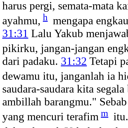
harus pergi, semata-mata k
h
ayahmu,
mengapa engkau
31:31
Lalu Yakub menjawab
pikirku, jangan-jangan en
dari padaku.
31:32
Tetapi p
dewamu itu, janganlah ia hi
saudara-saudara kita segal
ambillah barangmu." Sebab
m
yang mencuri terafim
itu