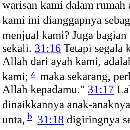
warisan kami dalam rumah
kami ini dianggapnya sebag
menjual kami? Juga bagian 
sekali.
31:16
Tetapi segala 
Allah dari ayah kami, adal
z
kami;
maka sekarang, perb
Allah kepadamu."
31:17
Lal
dinaikkannya anak-anaknya d
b
unta,
31:18
digiringnya s