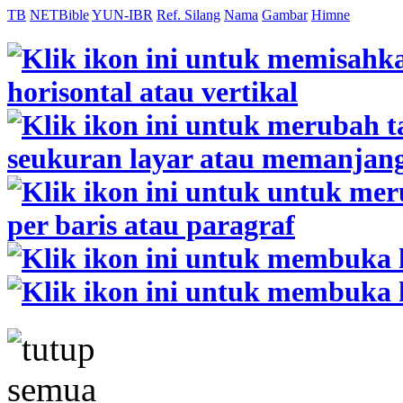
TB
NETBible
YUN-IBR
Ref. Silang
Nama
Gambar
Himne