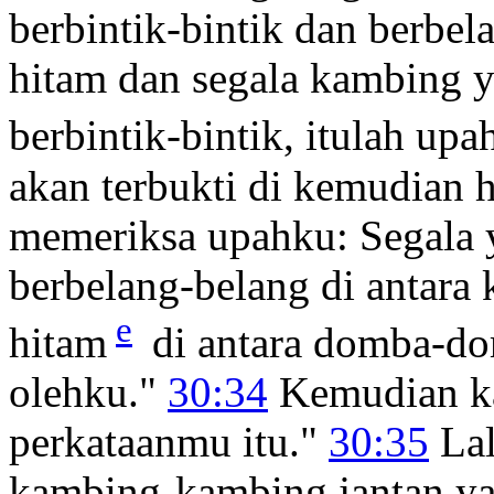
berbintik-bintik dan berbe
hitam dan segala kambing 
berbintik-bintik, itulah upa
akan terbukti di kemudian h
memeriksa upahku: Segala y
berbelang-belang di antara
e
hitam
di antara domba-dom
olehku."
30:34
Kemudian kat
perkataanmu itu."
30:35
Lal
kambing-kambing jantan ya