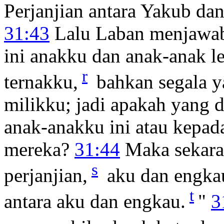
Perjanjian antara Yakub da
31:43
Lalu Laban menjawa
ini anakku dan anak-anak le
r
ternakku,
bahkan segala ya
milikku; jadi apakah yang 
anak-anakku ini atau kepad
mereka?
31:44
Maka sekaran
s
perjanjian,
aku dan engkau
t
antara aku dan engkau.
"
3