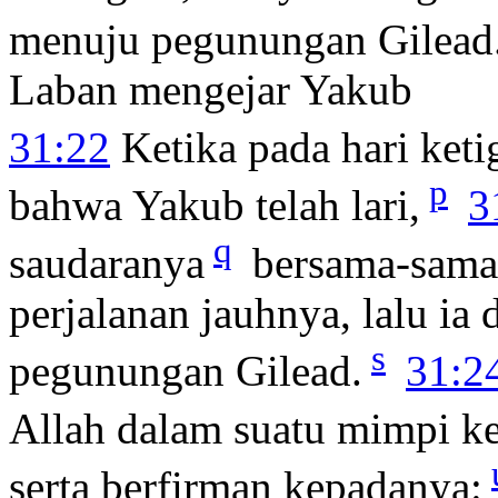
menuju pegunungan Gilead
Laban mengejar Yakub
31:22
Ketika pada hari keti
p
bahwa Yakub telah lari,
3
q
saudaranya
bersama-sama
perjalanan jauhnya, lalu ia
s
pegunungan Gilead.
31:2
Allah dalam suatu mimpi k
serta berfirman kepadanya: