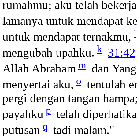
rumahmu; aku telah bekerj
lamanya untuk mendapat k
i
untuk mendapat ternakmu,
k
mengubah upahku.
31:42
m
Allah Abraham
dan Yang 
o
menyertai aku,
tentulah 
pergi dengan tangan hampa;
p
payahku
telah diperhatik
q
putusan
tadi malam."