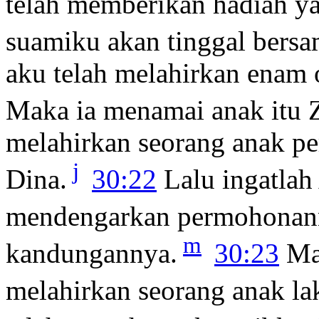
telah memberikan hadiah ya
suamiku akan tinggal bers
aku telah melahirkan enam o
Maka ia menamai anak itu 
melahirkan seorang anak p
j
Dina.
30:22
Lalu ingatlah
mendengarkan permohonan
m
kandungannya.
30:23
Ma
melahirkan seorang anak lak