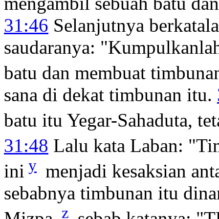
mengambil sebuah batu dan 
31:46
Selanjutnya berkatal
saudaranya: "Kumpulkanla
batu dan membuat timbuna
sana di dekat timbunan itu.
batu itu Yegar-Sahaduta, t
31:48
Lalu kata Laban: "T
y
ini
menjadi kesaksian anta
sebabnya timbunan itu din
z
Mizpa,
sebab katanya: "T