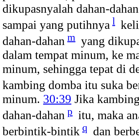
dikupasnyalah dahan-dahan 
l
sampai yang putihnya
kel
m
dahan-dahan
yang dikupa
dalam tempat minum, ke ma
minum, sehingga tepat di 
kambing domba itu suka be
minum.
30:39
Jika kambing
p
dahan-dahan
itu, maka a
q
berbintik-bintik
dan berb