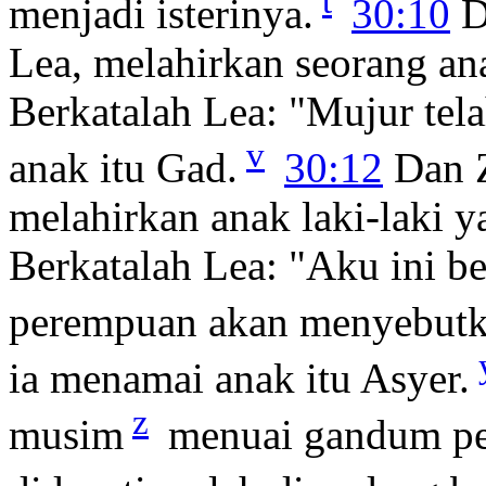
t
menjadi isterinya.
30:10
D
Lea, melahirkan seorang an
Berkatalah Lea: "Mujur tel
v
anak itu Gad.
30:12
Dan Z
melahirkan anak laki-laki 
Berkatalah Lea: "Aku ini b
perempuan akan menyebutk
ia menamai anak itu Asyer.
z
musim
menuai gandum perg