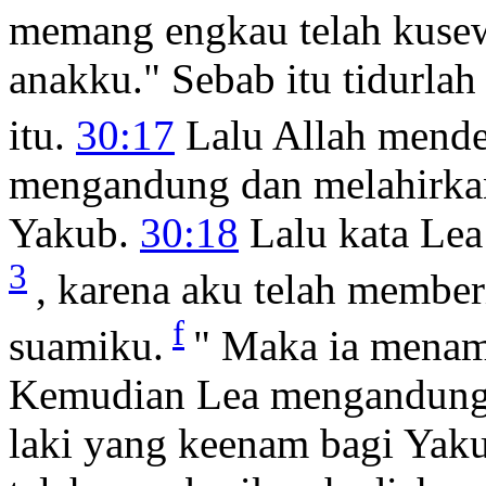
memang engkau telah kuse
anakku." Sebab itu tidurl
itu.
30:17
Lalu Allah mend
mengandung dan melahirkan 
Yakub.
30:18
Lalu kata Lea
3
, karena aku telah membe
f
suamiku.
" Maka ia menama
Kemudian Lea mengandung p
laki yang keenam bagi Yak