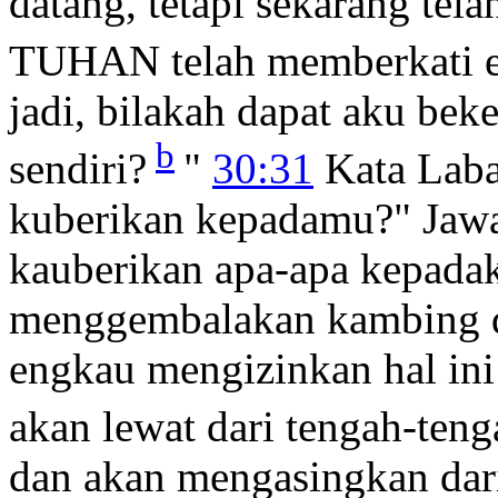
datang, tetapi sekarang te
TUHAN telah memberkati en
jadi, bilakah dapat aku be
b
sendiri?
"
30:31
Kata Laba
kuberikan kepadamu?" Jawa
kauberikan apa-apa kepadak
menggembalakan kambing 
engkau mengizinkan hal in
akan lewat dari tengah-ten
dan akan mengasingkan dari