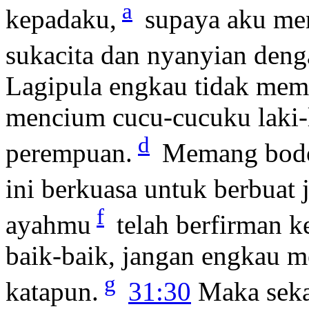
a
kepadaku,
supaya aku me
sukacita dan nyanyian deng
Lagipula engkau tidak mem
mencium cucu-cucuku laki-
d
perempuan.
Memang bodo
ini berkuasa untuk berbuat 
f
ayahmu
telah berfirman k
baik-baik, jangan engkau m
g
katapun.
31:30
Maka seka