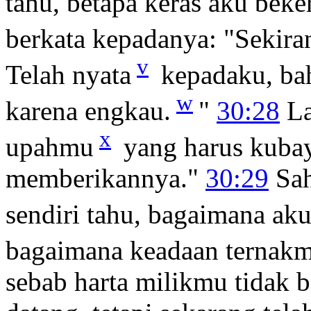
tahu, betapa keras aku bek
berkata kepadanya: "Sekir
v
Telah nyata
kepadaku, b
w
karena engkau.
"
30:28
La
x
upahmu
yang harus kubay
memberikannya."
30:29
Sah
sendiri tahu, bagaimana ak
bagaimana keadaan ternakm
sebab harta milikmu tidak 