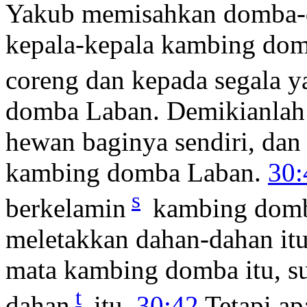
Yakub memisahkan domba-d
kepala-kepala kambing dom
coreng dan kepada segala y
domba Laban. Demikianlah
hewan baginya sendiri, dan
kambing domba Laban.
30:
s
berkelamin
kambing domb
meletakkan dahan-dahan itu
mata kambing domba itu, s
t
dahan
itu.
30:42
Tetapi ap