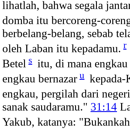
lihatlah, bahwa segala jan
domba itu bercoreng-coreng,
berbelang-belang, sebab te
r
oleh Laban itu kepadamu.
s
Betel
itu, di mana engkau
u
engkau bernazar
kepada-K
engkau, pergilah dari neger
sanak saudaramu."
31:14
La
Yakub, katanya: "Bukankah 