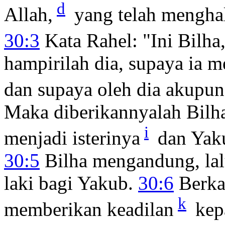
d
Allah,
yang telah mengha
30:3
Kata Rahel: "Ini Bilha
hampirilah dia, supaya ia 
dan supaya oleh dia akupu
Maka diberikannyalah Bilh
i
menjadi isterinya
dan Yak
30:5
Bilha mengandung, lalu
laki bagi Yakub.
30:6
Berkat
k
memberikan keadilan
kepa