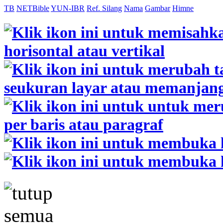
TB
NETBible
YUN-IBR
Ref. Silang
Nama
Gambar
Himne