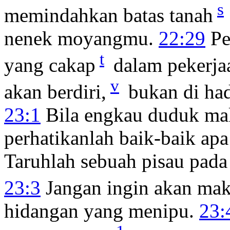
s
memindahkan batas tanah
nenek moyangmu.
22:29
Pe
t
yang cakap
dalam pekerjaa
v
akan berdiri,
bukan di had
23:1
Bila engkau duduk ma
perhatikanlah baik-baik ap
Taruhlah sebuah pisau pada
23:3
Jangan ingin akan mak
hidangan yang menipu.
23: