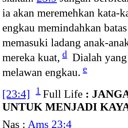
ia akan meremehkan kata-k
engkau memindahkan batas
memasuki ladang anak-ana
d
mereka kuat,
Dialah yang
e
melawan engkau.
1
[23:4]
Full Life
: JANG
UNTUK MENJADI KAYA
Nas :
Ams 23:4