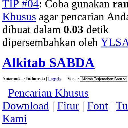
TIP #04
: Coba gunakan
ra
Khusus
agar pencarian Anda 
dibuat dalam
0.03
detik
dipersembahkan oleh
YLS
Alkitab SABDA
Antarmuka :
Indonesia
|
Inggris
Versi :
Pencarian Khusus
Download
|
Fitur
|
Font
|
Tu
Kami