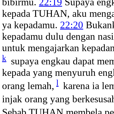
bibirmu.
22:19
Supaya eng
kepada TUHAN, aku mengaj
ya kepadamu.
22:20
Bukank
kepadamu dulu dengan nasi
untuk mengajarkan kepadam
k
supaya engkau dapat mem
kepada yang menyuruh eng
l
orang lemah,
karena ia le
injak orang yang berkesusa
Sebab TUHAN membela pe