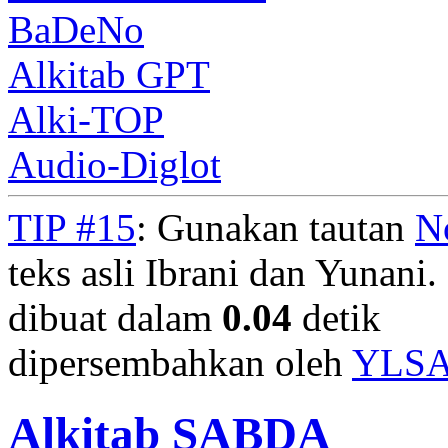
BaDeNo
Alkitab GPT
Alki-TOP
Audio-Diglot
TIP #15
: Gunakan tautan
N
teks asli Ibrani dan Yunani. 
dibuat dalam
0.04
detik
dipersembahkan oleh
YLS
Alkitab SABDA