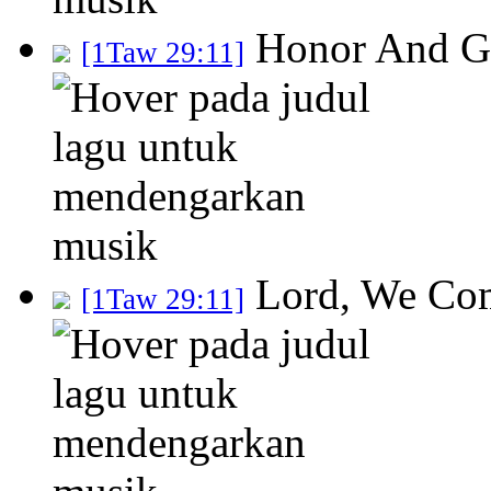
Honor And Gl
[1Taw 29:11]
Lord, We Com
[1Taw 29:11]