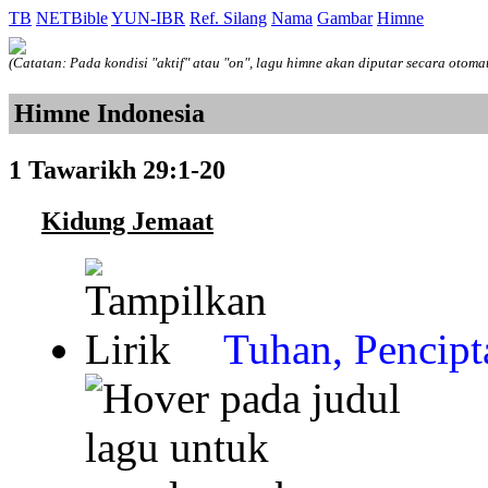
TB
NETBible
YUN-IBR
Ref. Silang
Nama
Gambar
Himne
(Catatan: Pada kondisi "aktif" atau "on", lagu himne akan diputar secara otoma
Himne Indonesia
1 Tawarikh 29:1-20
Kidung Jemaat
Tuhan, Pencipt