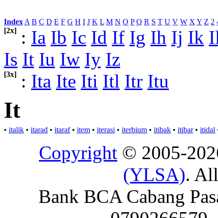
Index
:
A
B
C
D
E
F
G
H
I
J
K
L
M
N
O
P
Q
R
S
T
U
V
W
X
Y
Z
2
[2x]
:
Ia
Ib
Ic
Id
If
Ig
Ih
Ij
Ik
I
Is
It
Iu
Iw
Iy
Iz
[3x]
:
Ita
Ite
Iti
Itl
Itr
Itu
It
•
italik
•
itarad
•
itaraf
•
item
•
iterasi
•
iterbium
•
itibak
•
itibar
•
itidal
Copyright
© 2005-20
(YLSA)
. Al
Bank BCA Cabang Pasar