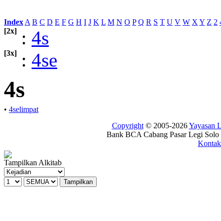
Index
:
A
B
C
D
E
F
G
H
I
J
K
L
M
N
O
P
Q
R
S
T
U
V
W
X
Y
Z
2
[2x]
:
4s
[3x]
:
4se
4s
•
4selimpat
Copyright
© 2005-2026
Yayasan
Bank BCA Cabang Pasar Legi Solo -
Kontak
Tampilkan Alkitab