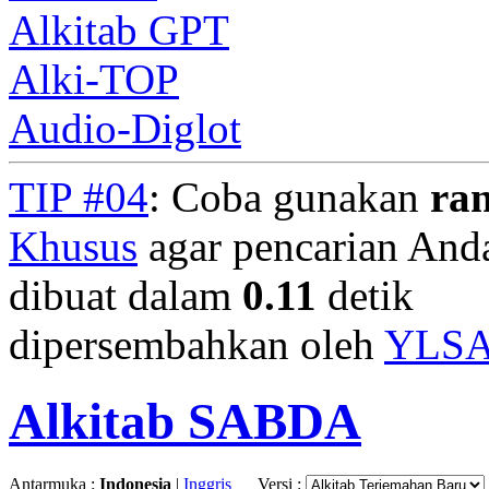
Alkitab GPT
Alki-TOP
Audio-Diglot
TIP #04
: Coba gunakan
ra
Khusus
agar pencarian Anda 
dibuat dalam
0.11
detik
dipersembahkan oleh
YLS
Alkitab SABDA
Antarmuka :
Indonesia
|
Inggris
Versi :