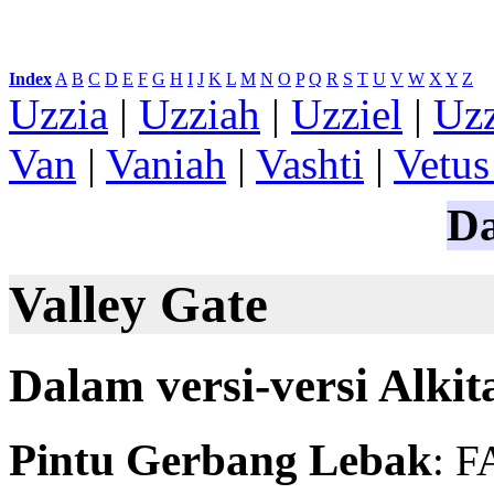
Index
:
A
B
C
D
E
F
G
H
I
J
K
L
M
N
O
P
Q
R
S
T
U
V
W
X
Y
Z
Uzzia
|
Uzziah
|
Uzziel
|
Uzz
Van
|
Vaniah
|
Vashti
|
Vetus
Da
Valley Gate
Dalam versi-versi Alkit
Pintu Gerbang Lebak
: 