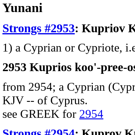
Yunani
Strongs #2953
:
Kupriov
K
1) a Cyprian or Cypriote, i.
2953 Kuprios koo'-pree-o
from 2954; a Cyprian (Cypri
KJV -- of Cyprus.
see GREEK for
2954
Strongs #2954
:
Kuprov
K