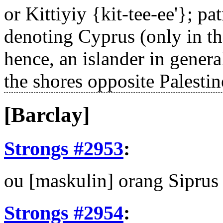
or Kittiyiy {kit-tee-ee'}; p
denoting Cyprus (only in the
hence, an islander in genera
the shores opposite Palestin
[Barclay]
Strongs #2953
:
ou
[maskulin] orang Siprus
Strongs #2954
: