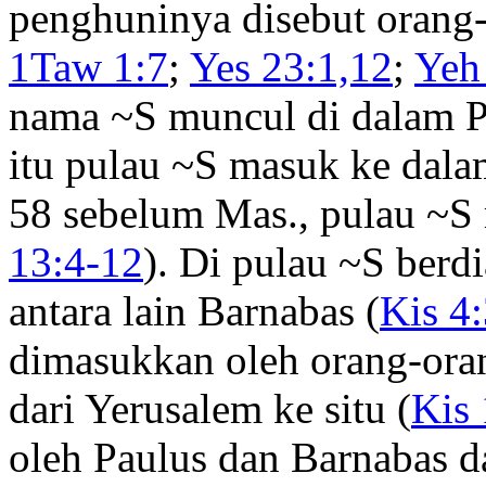
penghuninya disebut orang-
1Taw 1:7
;
Yes 23:1,12
;
Yeh
nama ~S muncul di dalam P
itu pulau ~S masuk ke dala
58 sebelum Mas., pulau ~S
13:4-12
). Di pulau ~S berd
antara lain Barnabas (
Kis 4
dimasukkan oleh orang-oran
dari Yerusalem ke situ (
Kis 
oleh Paulus dan Barnabas d