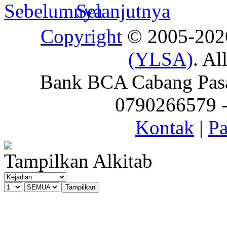
Copyright
© 2005-20
(YLSA)
. Al
Bank BCA Cabang Pasar
0790266579 - 
Kontak
|
Pa
Tampilkan Alkitab