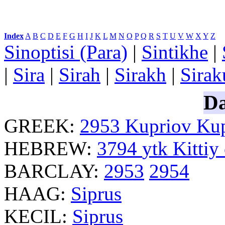
Index
:
A
B
C
D
E
F
G
H
I
J
K
L
M
N
O
P
Q
R
S
T
U
V
W
X
Y
Z
Sinoptisi (Para)
|
Sintikhe
|
|
Sira
|
Sirah
|
Sirakh
|
Sirak
Da
GREEK:
2953
Kupriov
Kup
HEBREW:
3794
ytk
Kittiy
BARCLAY:
2953
2954
HAAG:
Siprus
KECIL:
Siprus