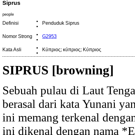
Siprus
people
:
Definisi
Penduduk Siprus
:
Nomor Strong
G2953
:
Kata Asli
Κύπριος; κύπριος; Κύπριος
SIPRUS [browning]
Sebuah pulau di Laut Teng
berasal dari kata Yunani yan
ini memang terkenal denga
ini dikenal dengan nama *El