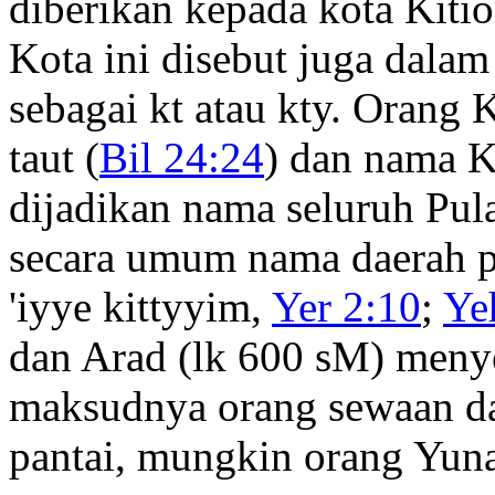
diberikan kepada kota Kitio
Kota ini disebut juga dalam 
sebagai kt atau kty. Orang
taut (
Bil 24:24
) dan nama 
dijadikan nama seluruh Pula
secara umum nama daerah p
'iyye kittyyim,
Yer 2:10
;
Ye
dan Arad (lk 600 sM) meny
maksudnya orang sewaan dar
pantai, mungkin orang Yuna