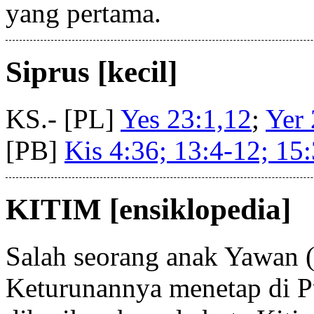
yang pertama.
Siprus [kecil]
KS.- [PL]
Yes 23:1,12
;
Yer 
[PB]
Kis 4:36; 13:4-12; 15
KITIM [ensiklopedia]
Salah seorang anak Yawan 
Keturunannya menetap di P