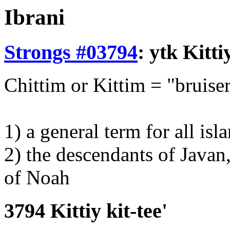
Ibrani
Strongs #03794
:
ytk
Kitti
Chittim or Kittim = "bruise
1) a general term for all is
2) the descendants of Javan
of Noah
3794 Kittiy kit-tee'