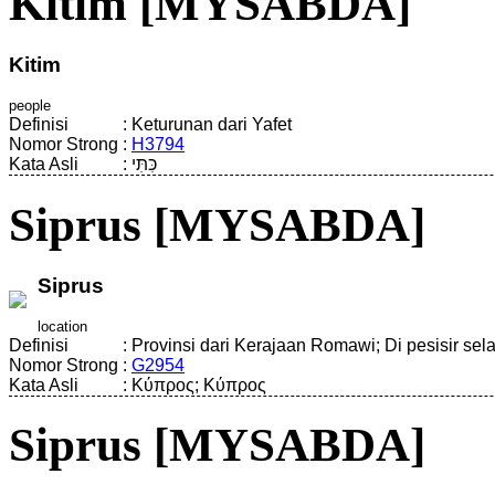
Kitim [MYSABDA]
Kitim
people
Definisi
:
Keturunan dari Yafet
Nomor Strong
:
H3794
Kata Asli
:
כִּתִּי
Siprus [MYSABDA]
Siprus
location
Definisi
:
Provinsi dari Kerajaan Romawi; Di pesisir se
Nomor Strong
:
G2954
Kata Asli
:
Κύπρος; Κύπρος
Siprus [MYSABDA]