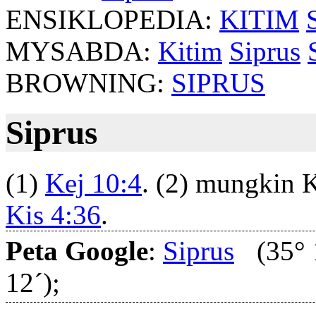
ENSIKLOPEDIA:
KITIM
MYSABDA:
Kitim
Siprus
BROWNING:
SIPRUS
Siprus
(1)
Kej 10:4
. (2) mungkin 
Kis 4:36
.
Peta Google
:
Siprus
(35° 
12´);