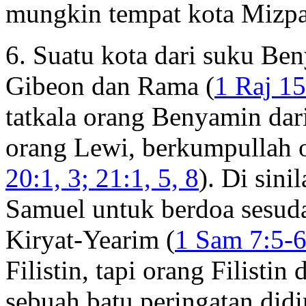
mungkin tempat kota Mizpa 
6. Suatu kota dari suku Be
Gibeon dan Rama (
1 Raj 1
tatkala orang Benyamin da
orang Lewi, berkumpullah or
20:1, 3; 21:1, 5, 8
). Di sin
Samuel untuk berdoa sesuda
Kiryat-Yearim (
1 Sam 7:5-
Filistin, tapi orang Filisti
sebuah batu peringatan did