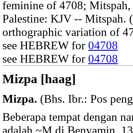
feminine of 4708; Mitspah, 
Palestine: KJV -- Mitspah. 
orthographic variation of 4
see HEBREW for
04708
see HEBREW for
04708
Mizpa [haag]
Mizpa.
(Bhs. Ibr.: Pos pen
Beberapa tempat dengan na
adalah ~M di Benyamin, 13 