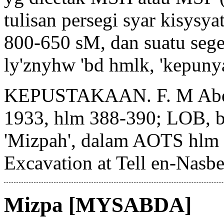
tulisan persegi syar kisysyat
800-650 sM, dan suatu sege
ly'znyhw 'bd hmlk, 'kepunya
KEPUSTAKAAN. F. M Abel, 
1933, hlm 388-390; LOB, be
'Mizpah', dalam AOTS hlm
Excavation at Tell en-Nas
Mizpa [MYSABDA]