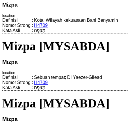
Mizpa
location
Definisi
:
Kota; Wilayah kekuasaan Bani Benyamin
Nomor Strong
:
H4709
Kata Asli
:
מִצְפָּה
Mizpa [MYSABDA]
Mizpa
location
Definisi
:
Sebuah tempat; Di Yaezer-Gilead
Nomor Strong
:
H4709
Kata Asli
:
מִצְפָּה
Mizpa [MYSABDA]
Mizpa