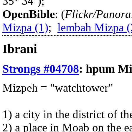
35° 34´);
OpenBible
: (
Flickr/Panor
Mizpa (1)
;
lembah Mizpa (
Ibrani
Strongs #04708
:
hpum
Mi
Mizpeh = "watchtower"
1) a city in the district of
2) a place in Moab on the ea