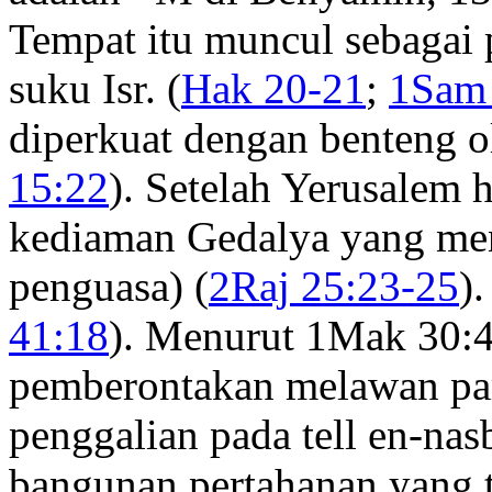
Tempat itu muncul sebagai p
suku Isr. (
Hak 20-21
;
1Sam
diperkuat dengan benteng ol
15:22
). Setelah Yerusalem 
kediaman Gedalya yang men
penguasa) (
2Raj 25:23-25
).
41:18
). Menurut 1Mak 30:4
pemberontakan melawan par
penggalian pada tell en-n
bangunan pertahanan yang 