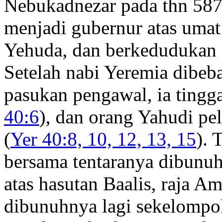
Nebukadnezar pada thn 587
menjadi gubernur atas umat 
Yehuda, dan berkedudukan 
Setelah nabi Yeremia dibeb
pasukan pengawal, ia tingg
40:6
), dan orang Yahudi pel
(
Yer 40:8, 10, 12, 13, 15
). 
bersama tentaranya dibunuh 
atas hasutan Baalis, raja 
dibunuhnya lagi sekelompo