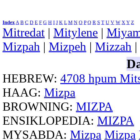
Index
:
A
B
C
D
E
F
G
H
I
J
K
L
M
N
O
P
Q
R
S
T
U
V
W
X
Y
Z
Mitredat
|
Mitylene
|
Miyam
Mizpah
|
Mizpeh
|
Mizzah
Da
HEBREW:
4708
hpum
Mit
HAAG:
Mizpa
BROWNING:
MIZPA
ENSIKLOPEDIA:
MIZPA
MYSABDA:
Mizpa
Mizpa