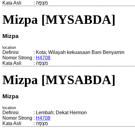
Kata Asli
:
מִצְפֶּה
Mizpa [MYSABDA]
Mizpa
location
Definisi
:
Kota; Wilayah kekuasaan Bani Benyamin
Nomor Strong
:
H4708
Kata Asli
:
מִצְפֶּה
Mizpa [MYSABDA]
Mizpa
location
Definisi
:
Lembah; Dekat Hermon
Nomor Strong
:
H4708
Kata Asli
:
מִצְפֶּה