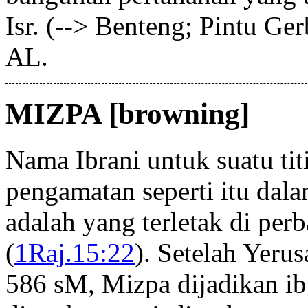
Isr. (--> Benteng; Pintu G
AL.
MIZPA [browning]
Nama Ibrani untuk suatu ti
pengamatan seperti itu dal
adalah yang terletak di per
(
1Raj.15:22
). Setelah Yeru
586 sM, Mizpa dijadikan ib