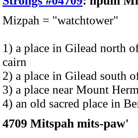
Strongs #04709
:
hpum
Mi
Mizpah = "watchtower"
1) a place in Gilead north 
cairn
2) a place in Gilead south 
3) a place near Mount Her
4) an old sacred place in B
4709 Mitspah mits-paw'