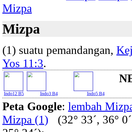
Mizpa
Mizpa
(1) suatu pemandangan,
Kej
Yos 11:3
.
NE
Indo12 B5
Indo3 B4
Indo5 B4
Peta Google
:
lembah Mizpa
Mizpa (1)
(32° 33´, 36° 0