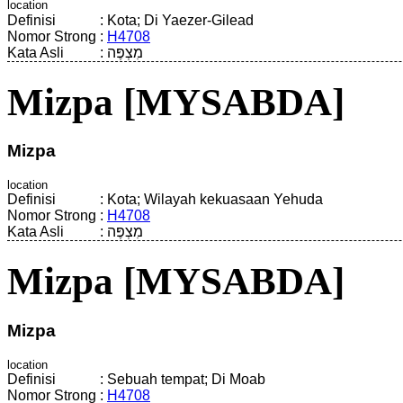
location
Definisi
:
Kota; Di Yaezer-Gilead
Nomor Strong
:
H4708
Kata Asli
:
מִצְפֶּה
Mizpa [MYSABDA]
Mizpa
location
Definisi
:
Kota; Wilayah kekuasaan Yehuda
Nomor Strong
:
H4708
Kata Asli
:
מִצְפֶּה
Mizpa [MYSABDA]
Mizpa
location
Definisi
:
Sebuah tempat; Di Moab
Nomor Strong
:
H4708