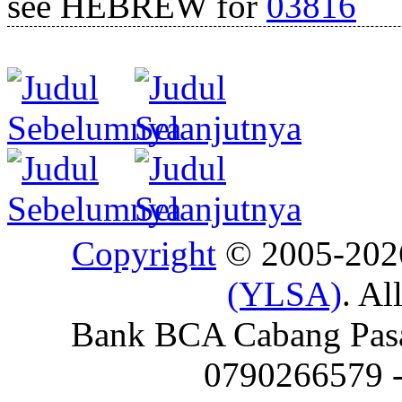
see HEBREW for
03816
Copyright
© 2005-20
(YLSA)
. Al
Bank BCA Cabang Pasar
0790266579 - 