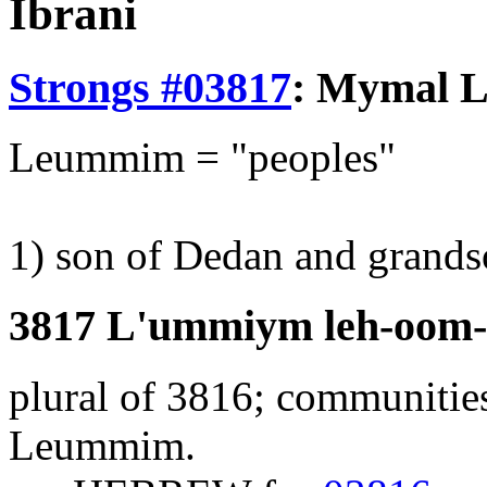
Ibrani
Strongs #03817
:
Mymal
L
Leummim = "peoples"
1) son of Dedan and grands
3817 L'ummiym leh-oom
plural of 3816; communitie
Leummim.