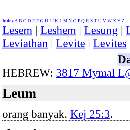
Index
:
A
B
C
D
E
F
G
H
I
J
K
L
M
N
O
P
Q
R
S
T
U
V
W
X
Y
Z
Lesem
|
Leshem
|
Lesung
|
Leviathan
|
Levite
|
Levites
Da
HEBREW:
3817
Mymal
L@
Leum
orang banyak.
Kej 25:3
.