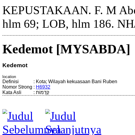
KEPUSTAKAAN. F. M Abel, 
hlm 69; LOB, hlm 186. 
Kedemot [MYSABDA]
Kedemot
location
Definisi
:
Kota; Wilayah kekuasaan Bani Ruben
Nomor Strong
:
H6932
Kata Asli
:
קְדֵמוֹת