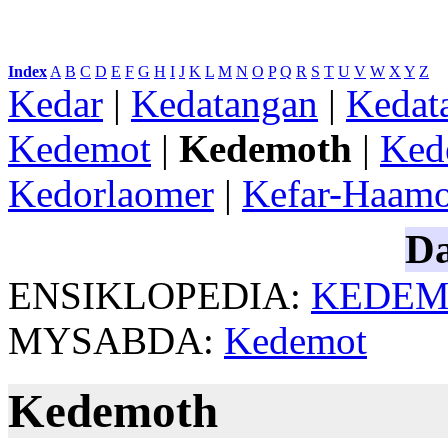
Index
:
A
B
C
D
E
F
G
H
I
J
K
L
M
N
O
P
Q
R
S
T
U
V
W
X
Y
Z
Kedar
|
Kedatangan
|
Kedat
Kedemot
|
Kedemoth
|
Ked
Kedorlaomer
|
Kefar-Haamo
Da
ENSIKLOPEDIA:
KEDEM
MYSABDA:
Kedemot
Kedemoth