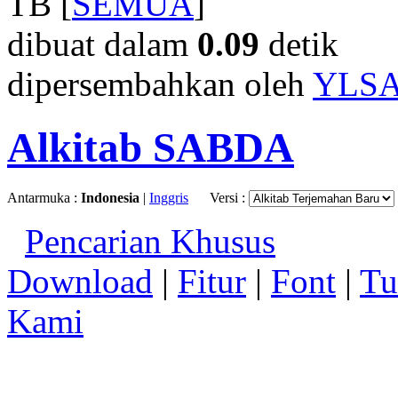
TB [
SEMUA
]
dibuat dalam
0.09
detik
dipersembahkan oleh
YLS
Alkitab SABDA
Antarmuka :
Indonesia
|
Inggris
Versi :
Pencarian Khusus
Download
|
Fitur
|
Font
|
Tu
Kami