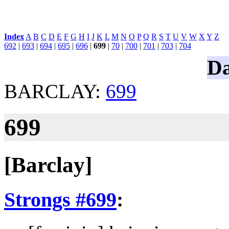
Index
:
A
B
C
D
E
F
G
H
I
J
K
L
M
N
O
P
Q
R
S
T
U
V
W
X
Y
Z
692
|
693
|
694
|
695
|
696
|
699
|
70
|
700
|
701
|
703
|
704
Da
BARCLAY:
699
699
[Barclay]
Strongs #699
: