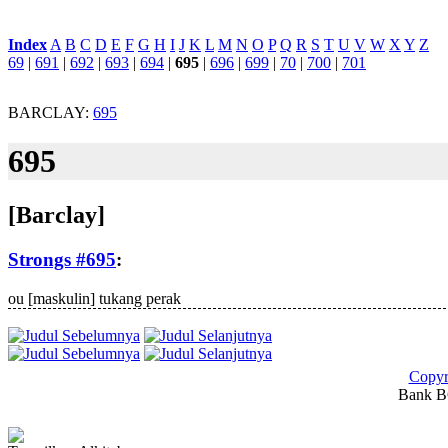
Index
:
A
B
C
D
E
F
G
H
I
J
K
L
M
N
O
P
Q
R
S
T
U
V
W
X
Y
Z
69
|
691
|
692
|
693
|
694
|
695
|
696
|
699
|
70
|
700
|
701
BARCLAY:
695
695
[Barclay]
Strongs #695
:
ou
[maskulin] tukang perak
Copyr
Bank BC