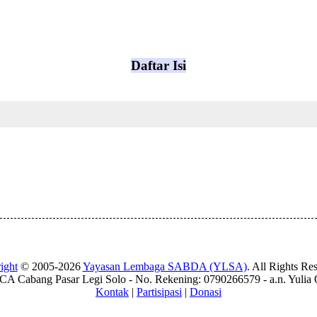
Daftar Isi
ight
© 2005-2026
Yayasan Lembaga SABDA (YLSA)
. All Rights Re
A Cabang Pasar Legi Solo - No. Rekening: 0790266579 - a.n. Yulia 
Kontak
|
Partisipasi
|
Donasi