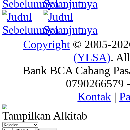
Copyright
© 2005-20
(YLSA)
. Al
Bank BCA Cabang Pasar
0790266579 - 
Kontak
|
Pa
Tampilkan Alkitab