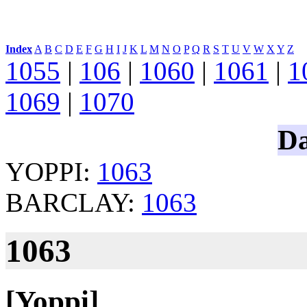
Index
:
A
B
C
D
E
F
G
H
I
J
K
L
M
N
O
P
Q
R
S
T
U
V
W
X
Y
Z
1055
|
106
|
1060
|
1061
|
1
1069
|
1070
Da
YOPPI:
1063
BARCLAY:
1063
1063
[Yoppi]