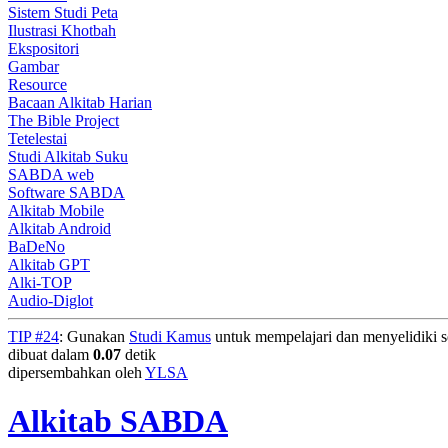
Sistem Studi Peta
Ilustrasi Khotbah
Ekspositori
Gambar
Resource
Bacaan Alkitab Harian
The Bible Project
Tetelestai
Studi Alkitab Suku
SABDA web
Software SABDA
Alkitab Mobile
Alkitab Android
BaDeNo
Alkitab GPT
Alki-TOP
Audio-Diglot
TIP #24
: Gunakan
Studi Kamus
untuk mempelajari dan menyelidiki seg
dibuat dalam
0.07
detik
dipersembahkan oleh
YLSA
Alkitab SABDA