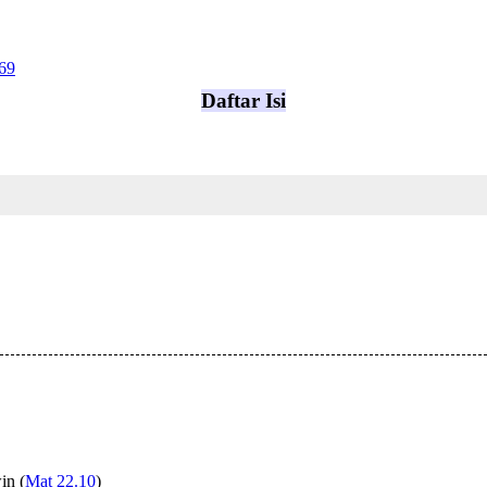
69
Daftar Isi
in (
Mat 22.10
)