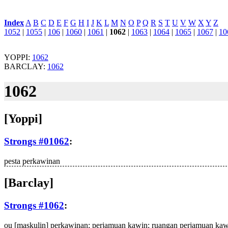
Index
:
A
B
C
D
E
F
G
H
I
J
K
L
M
N
O
P
Q
R
S
T
U
V
W
X
Y
Z
1052
|
1055
|
106
|
1060
|
1061
|
1062
|
1063
|
1064
|
1065
|
1067
|
10
YOPPI:
1062
BARCLAY:
1062
1062
[Yoppi]
Strongs #01062
:
pesta perkawinan
[Barclay]
Strongs #1062
:
ou
[maskulin] perkawinan; perjamuan kawin; ruangan perjamuan kaw