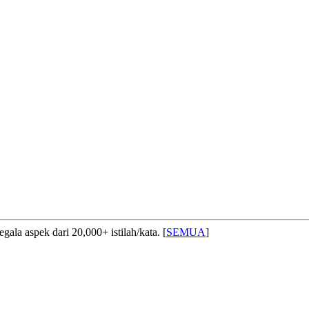
ala aspek dari 20,000+ istilah/kata. [
SEMUA
]