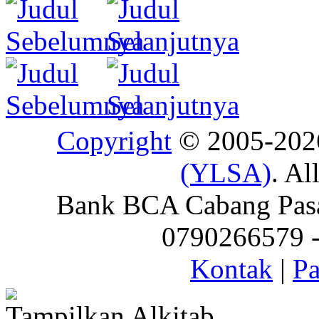
Copyright
© 2005-20
(YLSA)
. Al
Bank BCA Cabang Pasar
0790266579 - 
Kontak
|
Pa
Tampilkan Alkitab