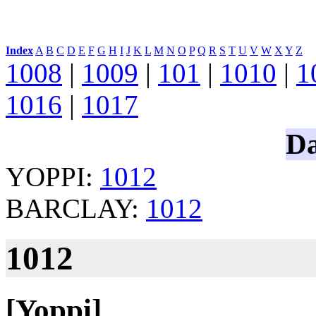
Index
:
A
B
C
D
E
F
G
H
I
J
K
L
M
N
O
P
Q
R
S
T
U
V
W
X
Y
Z
1008
|
1009
|
101
|
1010
|
1
1016
|
1017
Da
YOPPI:
1012
BARCLAY:
1012
1012
[Yoppi]