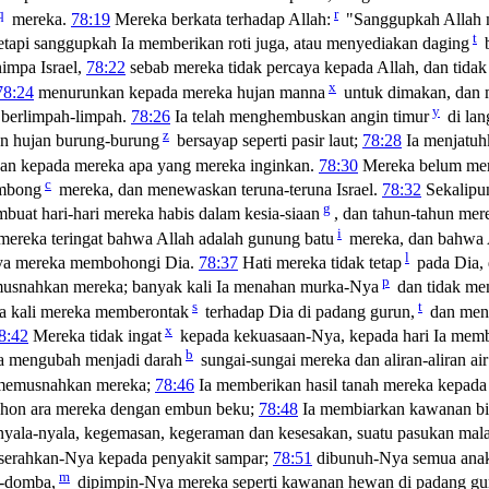
q
r
mereka.
78:19
Mereka berkata terhadap Allah:
"Sanggupkah Allah 
t
etapi sanggupkah Ia memberikan roti juga, atau menyediakan daging
b
impa Israel,
78:22
sebab mereka tidak percaya kepada Allah, dan tidak
x
78:24
menurunkan kepada mereka hujan manna
untuk dimakan, dan 
y
 berlimpah-limpah.
78:26
Ia telah menghembuskan angin timur
di lan
z
an hujan burung-burung
bersayap seperti pasir laut;
78:28
Ia menjatuh
an kepada mereka apa yang mereka inginkan.
78:30
Mereka belum mera
c
embong
mereka, dan menewaskan teruna-teruna Israel.
78:32
Sekalipun
g
buat hari-hari mereka habis dalam kesia-siaan
, dan tahun-tahun mer
i
ereka teringat bahwa Allah adalah gunung batu
mereka, dan bahwa 
l
nya mereka membohongi Dia.
78:37
Hati mereka tidak tetap
pada Dia, 
p
usnahkan mereka; banyak kali Ia menahan murka-Nya
dan tidak me
s
t
a kali mereka memberontak
terhadap Dia di padang gurun,
dan men
x
8:42
Mereka tidak ingat
kepada kekuasaan-Nya, kepada hari Ia memb
b
a mengubah menjadi darah
sungai-sungai mereka dan aliran-aliran ai
memusnahkan mereka;
78:46
Ia memberikan hasil tanah mereka kepada 
hon ara mereka dengan embun beku;
78:48
Ia membiarkan kawanan bin
ala-nyala, kegemasan, kegeraman dan kesesakan, suatu pasukan mala
iserahkan-Nya kepada penyakit sampar;
78:51
dibunuh-Nya semua anak 
m
a-domba,
dipimpin-Nya mereka seperti kawanan hewan di padang gu