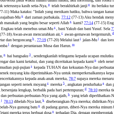
but-sebut pada waktu malam dalam hatiku, aku merenung, dan rohku m
p
q
k seterusnya kasih setia-Nya,
telah berakhirkah janji
itu berlaku t
7-11) Maka kataku: "Inilah yang menikam hatiku, bahwa tangan kana
u
keajaiban-Mu
dari zaman purbakala.
77:12
(77-13) Aku hendak meny
x
ah manakah yang begitu besar seperti Allah
kami?
77:14
(77-15) Eng
z
 Engkau telah menebus umat-Mu
, bani Yakub dan bani Yusuf. Sela
7
c
d
(77-18) Awan-awan mencurahkan air,
awan-gemawan bergemuruh,
h
i
j
tar dan bergoncang
.
77:19
(77-20) Melalui laut
jalan-Mu
dan loro
l
m
omba
dengan perantaraan Musa dan Harun.
n
3
u,
hai bangsaku
, sendengkanlah telingamu kepada ucapan mulutku
p
engar dan kami ketahui, dan yang diceritakan kepada kami
oleh nene
s
mudian puji-pujian
kepada TUHAN dan kekuatan-Nya dan perbuatan
; nenek moyang kita diperintahkan-Nya untuk memperkenalkannya kep
nceritakannya kepada anak-anak mereka,
78:7
supaya mereka menaruh
z
5
a
jangan seperti nenek moyang
mereka
, angkatan pendurhaka
dan 
d
bersenjata lengkap, berbalik pada hari pertempuran;
78:10
mereka ti
h
dan perbuatan-perbuatan-Nya yang ajaib,
yang telah diperlihatkan-
j
k
;
78:13
dibelah-Nya laut,
diseberangkan-Nya mereka; didirikan-Nya
n
belah-Nya gunung batu
di padang gurun, diberi-Nya mereka minum ba
o
etapi mereka terus berbuat dosa
terhadap Dia, dengan memberontak 