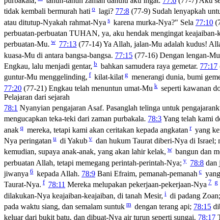
purbakala,
tahun-tahun zaman dahulu aku ingat.
77:6
(77-7) Aku se
o
tidak kembali bermurah hati
lagi?
77:8
(77-9) Sudah lenyapkah untu
s
atau ditutup-Nyakah rahmat-Nya
karena murka-Nya?" Sela
77:10
(7
perbuatan-perbuatan TUHAN, ya, aku hendak mengingat keajaiban-
w
perbuatan-Mu.
77:13
(77-14) Ya Allah, jalan-Mu adalah kudus! All
kuasa-Mu di antara bangsa-bangsa.
77:15
(77-16) Dengan lengan-Mu
b
Engkau, lalu menjadi gentar,
bahkan samudera raya gemetar.
77:17
f
g
guntur-Mu menggelinding,
kilat-kilat
menerangi dunia, bumi geme
k
77:20
(77-21) Engkau telah menuntun umat-Mu
seperti kawanan d
Pelajaran dari sejarah
78:1
Nyanyian pengajaran Asaf. Pasanglah telinga untuk pengajarank
mengucapkan teka-teki dari zaman purbakala.
78:3
Yang telah kami d
q
r
anak
mereka, tetapi kami akan ceritakan kepada angkatan
yang ke
u
v
Nya peringatan
di Yakub
dan hukum Taurat diberi-Nya di Israel
w
kemudian, supaya anak-anak, yang akan lahir kelak,
bangun dan me
y
perbuatan Allah, tetapi memegang perintah-perintah-Nya;
78:8
dan 
6
c
jiwanya
kepada Allah.
78:9
Bani Efraim, pemanah-pemanah
yang 
f
7
g
Taurat-Nya.
78:11
Mereka melupakan pekerjaan-pekerjaan-Nya
i
dilakukan-Nya keajaiban-keajaiban, di tanah Mesir,
di padang Zoan
m
pada waktu siang, dan semalam suntuk
dengan terang api;
78:15
di
keluar dari bukit batu, dan dibuat-Nya air turun seperti sungai.
78:17
T