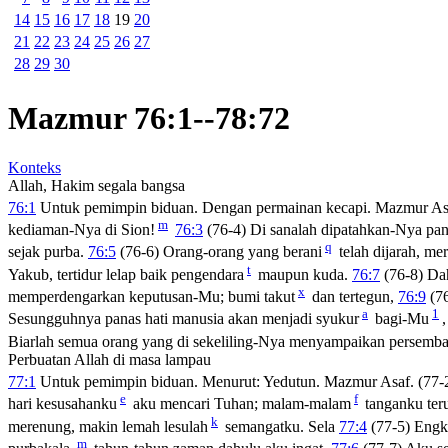
14
15
16
17
18
19
20
21
22
23
24
25
26
27
28
29
30
Mazmur 76:1--78:72
Konteks
Allah, Hakim segala bangsa
76:1
Untuk pemimpin biduan. Dengan permainan kecapi. Mazmur Asaf
m
kediaman-Nya di Sion!
76:3
(76-4) Di sanalah dipatahkan-Nya pa
q
sejak purba.
76:5
(76-6) Orang-orang yang berani
telah dijarah, mer
t
Yakub, tertidur lelap baik pengendara
maupun kuda.
76:7
(76-8) Da
x
memperdengarkan keputusan-Mu; bumi takut
dan tertegun,
76:9
(76
a
1
Sesungguhnya panas hati manusia akan menjadi syukur
bagi-Mu
Biarlah semua orang yang di sekeliling-Nya menyampaikan persemb
Perbuatan Allah di masa lampau
77:1
Untuk pemimpin biduan. Menurut: Yedutun. Mazmur Asaf. (77-2
e
f
hari kesusahanku
aku mencari Tuhan; malam-malam
tanganku teru
k
merenung, makin lemah lesulah
semangatku. Sela
77:4
(77-5) Engka
m