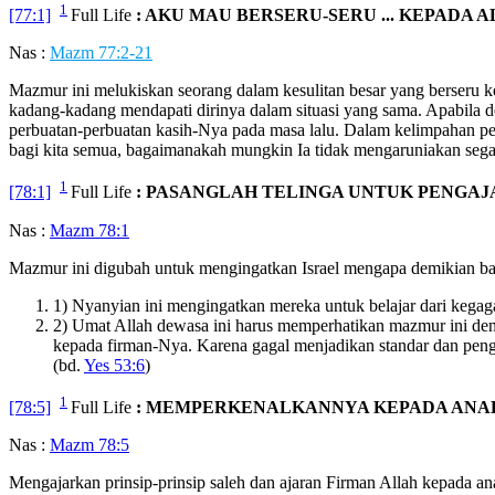
1
[77:1]
Full Life
: AKU MAU BERSERU-SERU ... KEPADA A
Nas :
Mazm 77:2-21
Mazmur ini melukiskan seorang dalam kesulitan besar yang berseru 
kadang-kadang mendapati dirinya dalam situasi yang sama. Apabila d
perbuatan-perbuatan kasih-Nya pada masa lalu. Dalam kelimpahan p
bagi kita semua, bagaimanakah mungkin Ia tidak mengaruniakan sega
1
[78:1]
Full Life
: PASANGLAH TELINGA UNTUK PENGAJA
Nas :
Mazm 78:1
Mazmur ini digubah untuk mengingatkan Israel mengapa demikian ba
1) Nyanyian ini mengingatkan mereka untuk belajar dari kega
2) Umat Allah dewasa ini harus memperhatikan mazmur ini deng
kepada firman-Nya. Karena gagal menjadikan standar dan pengal
(bd.
Yes 53:6
)
1
[78:5]
Full Life
: MEMPERKENALKANNYA KEPADA ANA
Nas :
Mazm 78:5
Mengajarkan prinsip-prinsip saleh dan ajaran Firman Allah kepada an