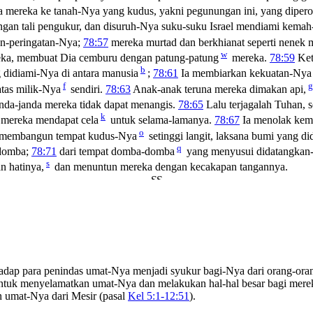
mereka ke tanah-Nya yang kudus, yakni pegunungan ini, yang dipero
gan tali pengukur, dan disuruh-Nya suku-suku Israel mendiami kema
an-peringatan-Nya;
78:57
mereka murtad dan berkhianat seperti nenek
w
ka, membuat Dia cemburu dengan patung-patung
mereka.
78:59
Ket
b
didiami-Nya di antara manusia
;
78:61
Ia membiarkan kekuatan-Nya
f
g
tas milik-Nya
sendiri.
78:63
Anak-anak teruna mereka dimakan api,
nda-janda mereka tidak dapat menangis.
78:65
Lalu terjagalah Tuhan, se
k
mereka mendapat cela
untuk selama-lamanya.
78:67
Ia menolak kema
o
 membangun tempat kudus-Nya
setinggi langit, laksana bumi yang 
q
 domba;
78:71
dari tempat domba-domba
yang menyusui didatangkan
s
n hatinya,
dan menuntun mereka dengan kecakapan tangannya.
dap para penindas umat-Nya menjadi syukur bagi-Nya dari orang-ora
ntuk menyelamatkan umat-Nya dan melakukan hal-hal besar bagi mereka
 umat-Nya dari Mesir (pasal
Kel 5:1-12:51
).