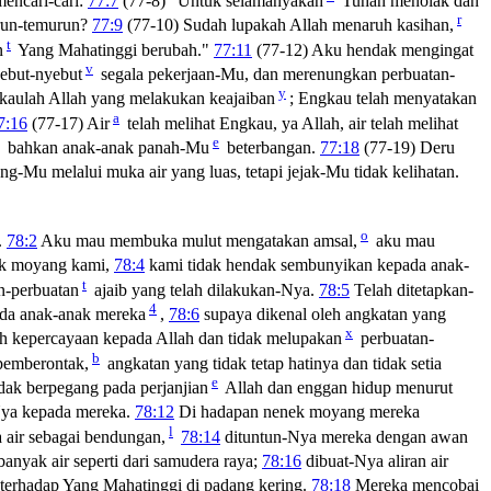
encari-cari:
77:7
(77-8) "Untuk selamanyakah
Tuhan menolak dan
r
urun-temurun?
77:9
(77-10) Sudah lupakah Allah menaruh kasihan,
t
n
Yang Mahatinggi berubah."
77:11
(77-12) Aku hendak mengingat
v
ebut-nyebut
segala pekerjaan-Mu, dan merenungkan perbuatan-
y
kaulah Allah yang melakukan keajaiban
; Engkau telah menyatakan
a
7:16
(77-17) Air
telah melihat Engkau, ya Allah, air telah melihat
e
bahkan anak-anak panah-Mu
beterbangan.
77:18
(77-19) Deru
ng-Mu melalui muka air yang luas, tetapi jejak-Mu tidak kelihatan.
o
.
78:2
Aku mau membuka mulut mengatakan amsal,
aku mau
k moyang kami,
78:4
kami tidak hendak sembunyikan kepada anak-
t
-perbuatan
ajaib yang telah dilakukan-Nya.
78:5
Telah ditetapkan-
4
ada anak-anak mereka
,
78:6
supaya dikenal oleh angkatan yang
x
 kepercayaan kepada Allah dan tidak melupakan
perbuatan-
b
pemberontak,
angkatan yang tidak tetap hatinya dan tidak setia
e
dak berpegang pada perjanjian
Allah dan enggan hidup menurut
Nya kepada mereka.
78:12
Di hadapan nenek moyang mereka
l
 air sebagai bendungan,
78:14
dituntun-Nya mereka dengan awan
nyak air seperti dari samudera raya;
78:16
dibuat-Nya aliran air
terhadap Yang Mahatinggi di padang kering.
78:18
Mereka mencobai