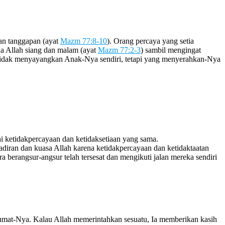
an tanggapan (ayat
Mazm 77:8-10
). Orang percaya yang setia
da Allah siang dan malam (ayat
Mazm 77:2-3
) sambil mengingat
 tidak menyayangkan Anak-Nya sendiri, tetapi yang menyerahkan-Nya
 ketidakpercayaan dan ketidaksetiaan yang sama.
diran dan kuasa Allah karena ketidakpercayaan dan ketidaktaatan
 berangsur-angsur telah tersesat dan mengikuti jalan mereka sendiri
da umat-Nya. Kalau Allah memerintahkan sesuatu, Ia memberikan kasih