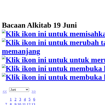
Bacaan Alkitab 19 Juni
<<
>>
1
2
3
4
5
6
7
8
9
10
11
12
13