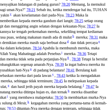
menyajikan hidangan di padang gurun?
78:20
Memang, Ia memukul
agi umat-Nya?"
78:21
Sebab itu, ketika mendengar hal itu, TUHAN
v
 yakin
akan keselamatan dari pada-Nya.
78:23
Maka Ia
memberikan kepada mereka gandum dari langit;
78:25
setiap orang
git dan menggiring angin selatan dengan kekuatan-Nya;
78:27
Ia
kannya ke tengah perkemahan mereka, sekeliling tempat kediaman
b
sa puas, sedang makanan masih ada di mulut
mereka;
78:31
maka
d
e
 demikian mereka masih saja berbuat dosa
dan tidak percaya
eka dalam kekejutan.
78:34
Apabila Ia membunuh mereka, maka
j
Allah Yang Mahatinggi adalah Penebus
mereka.
78:36
Tetapi
8
dan mereka tidak setia pada perjanjian-Nya
.
78:38
Tetapi Ia bersifat
mbangkitkan segenap amarah-Nya.
78:39
Ia ingat bahwa mereka itu
u
yusahkan hati-Nya
di padang belantara!
78:41
Berulang kali
y
ebaskan mereka dari pada lawan
,
78:43
ketika Ia mengadakan
r mereka, sehingga tidak terminum;
78:45
Ia melepaskan kepada
e
f
ulat,
dan hasil jerih payah mereka kepada belalang;
78:47
Ia
h
atang mereka ditimpa hujan es, dan ternak
mereka disambar
j
ikat
yang membawa malapetaka;
78:50
Ia membiarkan murka-Nya
k
sulung di Mesir,
kegagahan mereka yang pertama-tama di kemah-
run;
78:53
dituntun-Nya mereka dengan tenteram, sehingga tidak