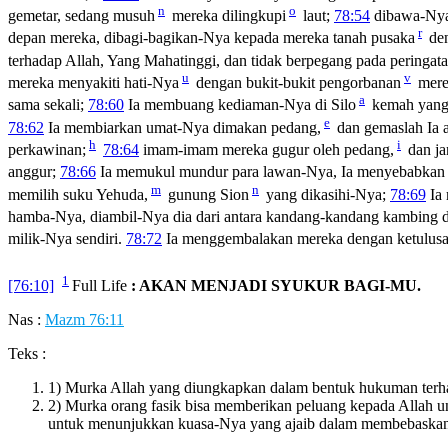
n
o
gemetar, sedang musuh
mereka dilingkupi
laut;
78:54
dibawa-Nya 
r
depan mereka, dibagi-bagikan-Nya kepada mereka tanah pusaka
den
terhadap Allah, Yang Mahatinggi, dan tidak berpegang pada peringat
u
v
mereka menyakiti hati-Nya
dengan bukit-bukit pengorbanan
mere
a
sama sekali;
78:60
Ia membuang kediaman-Nya di Silo
kemah yang 
e
78:62
Ia membiarkan umat-Nya dimakan pedang,
dan gemaslah Ia a
h
i
perkawinan;
78:64
imam-imam mereka gugur oleh pedang,
dan ja
anggur;
78:66
Ia memukul mundur para lawan-Nya, Ia menyebabkan 
m
n
memilih suku Yehuda,
gunung Sion
yang dikasihi-Nya;
78:69
Ia
hamba-Nya, diambil-Nya dia dari antara kandang-kandang kambing
milik-Nya sendiri.
78:72
Ia menggembalakan mereka dengan ketulusa
1
[76:10]
Full Life
: AKAN MENJADI SYUKUR BAGI-MU.
Nas :
Mazm 76:11
Teks :
1) Murka Allah yang diungkapkan dalam bentuk hukuman terha
2) Murka orang fasik bisa memberikan peluang kepada Allah u
untuk menunjukkan kuasa-Nya yang ajaib dalam membebaskan