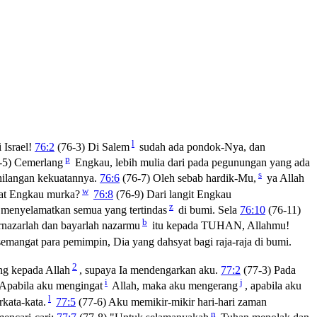
l
 Israel!
76:2
(76-3) Di Salem
sudah ada pondok-Nya, dan
p
-5) Cemerlang
Engkau, lebih mulia dari pada pegunungan yang ada
s
hilangan kekuatannya.
76:6
(76-7) Oleh sebab hardik-Mu,
ya Allah
w
at Engkau murka?
76:8
(76-9) Dari langit Engkau
z
menyelamatkan semua yang tertindas
di bumi. Sela
76:10
(76-11)
b
nazarlah dan bayarlah nazarmu
itu kepada TUHAN, Allahmu!
mangat para pemimpin, Dia yang dahsyat bagi raja-raja di bumi.
2
ng kepada Allah
, supaya Ia mendengarkan aku.
77:2
(77-3) Pada
i
j
 Apabila aku mengingat
Allah, maka aku mengerang
, apabila aku
l
kata-kata.
77:5
(77-6) Aku memikir-mikir hari-hari zaman
n