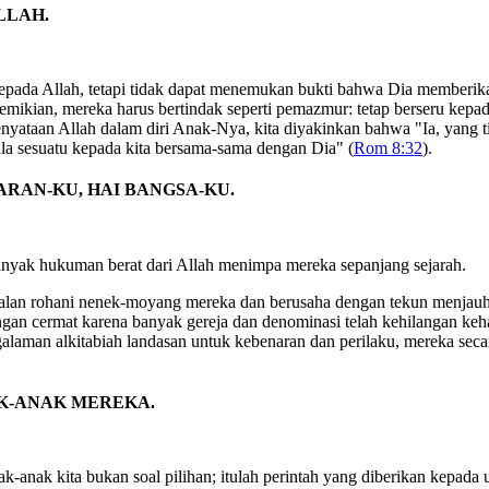
LLAH.
kepada Allah, tetapi tidak dapat menemukan bukti bahwa Dia memberik
emikian, mereka harus bertindak seperti pemazmur: tetap berseru kepa
enyataan Allah dalam diri Anak-Nya, kita diyakinkan bahwa "Ia, yang
la sesuatu kepada kita bersama-sama dengan Dia" (
Rom 8:32
).
RAN-KU, HAI BANGSA-KU.
nyak hukuman berat dari Allah menimpa mereka sepanjang sejarah.
galan rohani nenek-moyang mereka dan berusaha dengan tekun menjauhi
an cermat karena banyak gereja dan denominasi telah kehilangan keha
aman alkitabiah landasan untuk kebenaran dan perilaku, mereka secara
K-ANAK MEREKA.
ak-anak kita bukan soal pilihan; itulah perintah yang diberikan kepa