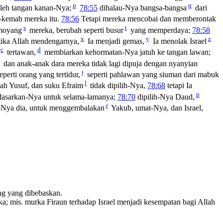
p
q
leh tangan kanan-Nya;
78:55
dihalau-Nya bangsa-bangsa
dari
h-kemah mereka itu.
78:56
Tetapi mereka mencobai dan memberontak
s
t
 moyang
mereka, berubah seperti busur
yang memperdaya;
78:58
x
y
z
ika Allah mendengarnya,
Ia menjadi gemas,
Ia menolak Israel
c
d
tertawan,
membiarkan kehormatan-Nya jatuh ke tangan lawan;
dan anak-anak dara mereka tidak lagi dipuja dengan nyanyian
j
perti orang yang tertidur,
seperti pahlawan yang siuman dari mabuk
l
h Yusuf, dan suku Efraim
tidak dipilih-Nya,
78:68
tetapi Ia
p
didasarkan-Nya untuk selama-lamanya;
78:70
dipilih-Nya Daud,
r
-Nya dia, untuk menggembalakan
Yakub, umat-Nya, dan Israel,
ng yang dibebaskan.
; mis. murka Firaun terhadap Israel menjadi kesempatan bagi Allah