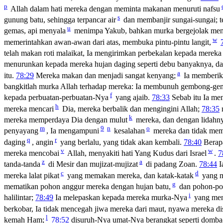
p
Allah dalam hati mereka dengan meminta makanan menuruti nafsu
s
gunung batu, sehingga terpancar air
dan membanjir sungai-sungai; t
u
gemas, api menyala
menimpa Yakub, bahkan murka bergejolak men
w
memerintahkan awan-awan dari atas, membuka pintu-pintu langit,
telah makan roti malaikat, Ia mengirimkan perbekalan kepada mereka
menurunkan kepada mereka hujan daging seperti debu banyaknya, d
a
itu.
78:29
Mereka makan dan menjadi sangat kenyang;
Ia memberik
bangkitlah murka Allah terhadap mereka: Ia membunuh gembong-g
f
kepada perbuatan-perbuatan-Nya
yang ajaib.
78:33
Sebab itu Ia mem
h
mereka mencari
Dia, mereka berbalik dan mengingini Allah;
78:35
m
k
mereka memperdaya Dia dengan mulut
mereka, dan dengan lidah
m
9
n
o
penyayang
, Ia mengampuni
kesalahan
mereka dan tidak mem
q
r
daging
, angin
yang berlalu, yang tidak akan kembali.
78:40
Berap
v
w
mereka mencobai
Allah, menyakiti hati Yang Kudus dari Israel
.
7
z
a
tanda-tanda
di Mesir dan mujizat-mujizat
di padang Zoan.
78:44
I
c
d
mereka lalat pikat
yang memakan mereka, dan katak-katak
yang 
g
mematikan pohon anggur mereka dengan hujan batu,
dan pohon-po
i
halilintar;
78:49
Ia melepaskan kepada mereka murka-Nya
yang meny
berkobar, Ia tidak mencegah jiwa mereka dari maut, nyawa mereka d
l
kemah Ham;
78:52
disuruh-Nya umat-Nya berangkat seperti domb