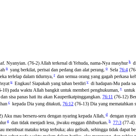
k
. Nyanyian. (76-2) Allah terkenal di Yehuda, nama-Nya masyhur
di
n
o
nah
yang berkilat, perisai dan pedang dan alat perang.
Sela
76:4
(76
r
eka terlelap dalam tidurnya,
dan semua orang yang gagah perkasa ke
u
v
hsyat
Engkau! Siapakah yang tahan berdiri
di hadapan-Mu pada sa
y
-10) pada waktu Allah bangkit untuk memberi penghukuman,
untuk 
, dan sisa panas hati itu akan Kauperikatpinggangkan.
76:11
(76-12) Ber
c
ahan
kepada Dia yang ditakuti,
76:12
(76-13) Dia yang mematahkan se
d
) Aku mau berseru-seru dengan nyaring kepada Allah,
dengan nyari
g
h
lur
dan tidak menjadi lesu, jiwaku enggan dihiburkan.
77:3
(77-4)
u membuat mataku tetap terbuka; aku gelisah, sehingga tidak dapat ber