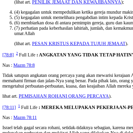
(lihat art.
PENILIK JEMAAT DAN KEWAJIBANNYA
);
(4) kegagalan untuk mempedulikan ketika gereja mundur maki
(5) kegagalan untuk memelihara pengabdian intim kepada Kris
(6) membiarkan dosa di antara pemimpin gereja, guru dan kau
(7) perhatian pada keberhasilan lahiriah, jumlah, dan kemakmu
umat Allah
(lihat art.
PESAN KRISTUS KEPADA TUJUH JEMAAT
).
2
[78:8]
Full Life
: ANGKATAN YANG TIDAK TETAP HATIN
Nas :
Mazm 78:8
Tidak satupun angkatan orang percaya yang akan mewarisi kerajaan 
memahami firman dan jalan-Nya yang benar. Pada pihak lain, orang y
mengetahui perbuatan-perbuatan, kuasa, dan keajaiban Allah mereka y
lihat art.
PEMISAHAN ROHANI ORANG PERCAYA
).
1
[78:11]
Full Life
: MEREKA MELUPAKAN PEKERJAAN-P
Nas :
Mazm 78:11
Israel telah gagal secara rohani, setidak-tidaknya sebagian, karena 
melupakan perbuatan dan mukjizat Allah yang dilakukan-Nya di dalam