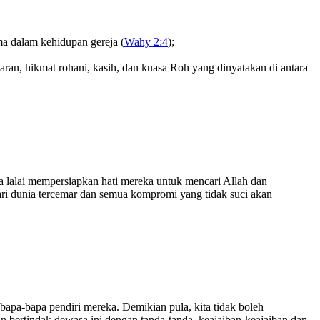
ma dalam kehidupan gereja (
Wahy 2:4
);
aran, hikmat rohani, kasih, dan kuasa Roh yang dinyatakan di antara
 lalai mempersiapkan hati mereka untuk mencari Allah dan
ari dunia tercemar dan semua kompromi yang tidak suci akan
 bapa-bapa pendiri mereka. Demikian pula, kita tidak boleh
n bertindak dewasa ini dengan tanda-tanda, keajaiban-keajaiban dan