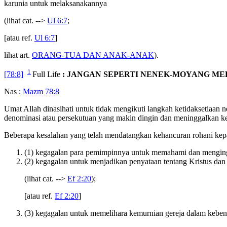
karunia untuk melaksanakannya
(lihat cat. -->
Ul 6:7
;
[atau ref.
Ul 6:7
]
lihat art.
ORANG-TUA DAN ANAK-ANAK
).
1
[78:8]
Full Life
: JANGAN SEPERTI NENEK-MOYANG ME
Nas :
Mazm 78:8
Umat Allah dinasihati untuk tidak mengikuti langkah ketidaksetiaan
denominasi atau persekutuan yang makin dingin dan meninggalkan kek
Beberapa kesalahan yang telah mendatangkan kehancuran rohani kepad
(1) kegagalan para pemimpinnya untuk memahami dan mengingat
(2) kegagalan untuk menjadikan penyataan tentang Kristus dan
(lihat cat. -->
Ef 2:20
);
[atau ref.
Ef 2:20
]
(3) kegagalan untuk memelihara kemurnian gereja dalam kebena