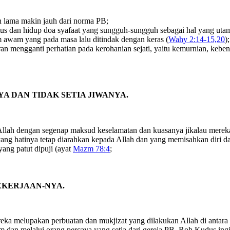
n lama makin jauh dari norma PB;
tus dan hidup doa syafaat yang sungguh-sungguh sebagai hal yang uta
m awam yang pada masa lalu ditindak dengan keras (
Wahy 2:14-15,20
);
ran mengganti perhatian pada kerohanian sejati, yaitu kemurnian, keben
YA DAN TIDAK SETIA JIWANYA.
Allah dengan segenap maksud keselamatan dan kuasanya jikalau mereka
ang hatinya tetap diarahkan kepada Allah dan yang memisahkan diri d
ang patut dipuji (ayat
Mazm 78:4
;
EKERJAAN-NYA.
mereka melupakan perbuatan dan mukjizat yang dilakukan Allah di antara
 dan melalui orang percaya yang setia dari gereja PB. Roh Kudus ingi