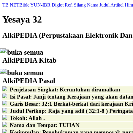
TB
NETBible
YUN-IBR
Diglot
Ref. Silang
Nama
Judul
Artikel
Him
Yesaya 32
AlkiPEDIA (Perpustakaan Elektronik Dan 
buka semua
AlkiPEDIA Kitab
buka semua
AlkiPEDIA Pasal
Penjelasan Singkat
:
Keruntuhan diramalkan
Isi Pasal
:
Janji tentang Kerajaan yang akan data
Garis Besar
:
32:1 Berkat-berkat dari kerajaan Kr
Judul Perikop
:
Raja yang adil ( 32:1-8 ) Pering
Tokoh
:
Allah .
Nama dan Tempat
:
TUHAN
Kesimpulan
:
Penghukuman yang memporak-poranda