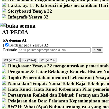
Fakta
:
ay. 1 . Kitab suci ini jelas menantikan Ha
Storyboard Yesaya 32
Infografis Yesaya 32
buka semua
AI-PEDIA
PA dengan AI
:
[
Berdasar pada Yesaya 32
]
Perintah:
Kirim
V3 (2025)
V2 (2024)
V1 (2023)
Ringkasan
:
Yesaya 32 mengontraskan pemerintaha
Pengantar & Latar Belakang
:
Konteks History Nu
Topik
:
Pemerintahan menurut kebenaran ( Yesaya
Nama dan Tempat
:
Nama Tokoh Raja Tokoh pemim
Kata Kunci
:
Kata Kunci Kebenaran Pilar pemerin
Pertanyaan Refleksi dan Diskusi
:
Pertanyaan Refl
Pelajaran dan Doa
:
Pelajaran Kepemimpinan menu
5W2H
:
What (Apa) Nubuat tentang raja yang mem