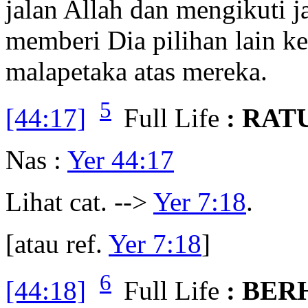
jalan Allah dan mengikuti j
memberi Dia pilihan lain 
malapetaka atas mereka.
5
[44:17]
Full Life
: RAT
Nas :
Yer 44:17
Lihat cat. -->
Yer 7:18
.
[atau ref.
Yer 7:18
]
6
[44:18]
Full Life
: BE