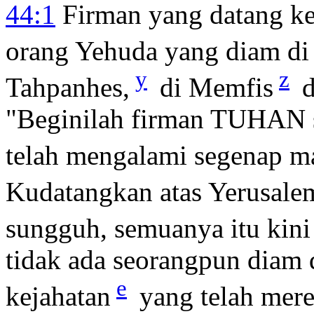
44:1
Firman yang datang k
orang Yehuda yang diam di
y
z
Tahpanhes,
di Memfis
d
"Beginilah firman TUHAN s
telah mengalami segenap m
Kudatangkan atas Yerusalem
sungguh, semuanya itu kini
tidak ada seorangpun diam 
e
kejahatan
yang telah mer