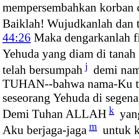
mempersembahkan korban cu
Baiklah! Wujudkanlah dan 
44:26
Maka dengarkanlah f
Yehuda yang diam di tanah 
j
telah bersumpah
demi nam
TUHAN--bahwa nama-Ku tid
seseorang Yehuda di segena
k
Demi Tuhan ALLAH
yan
m
Aku berjaga-jaga
untuk k