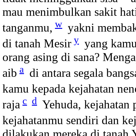
mau menimbulkan sakit hat
w
tanganmu,
yakni membak
y
di tanah Mesir
yang kamu 
orang asing di sana? Meng
a
aib
di antara segala bang
kamu kepada kejahatan ne
c
d
raja
Yehuda, kejahatan 
kejahatanmu sendiri dan kej
dilakukan mereka di tanah Y