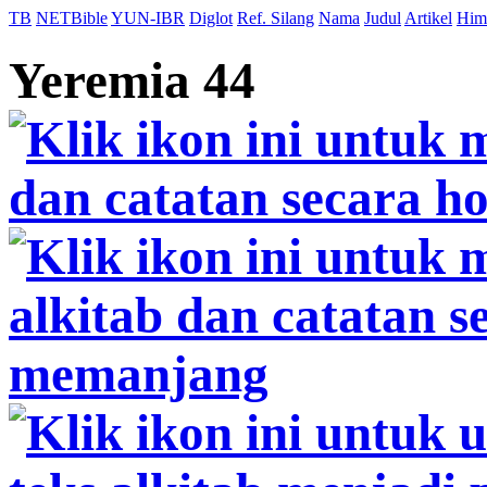
TB
NETBible
YUN-IBR
Diglot
Ref. Silang
Nama
Judul
Artikel
Him
Yeremia 44