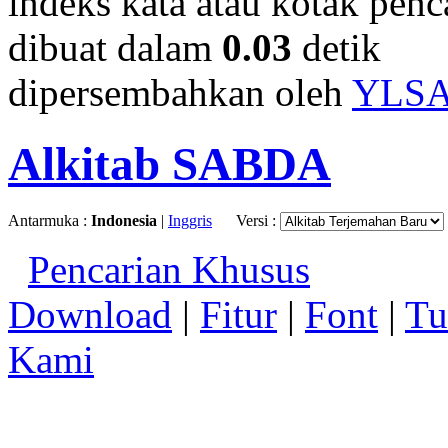
indeks kata atau kotak penca
dibuat dalam
0.03
detik
dipersembahkan oleh
YLS
Alkitab SABDA
Antarmuka :
Indonesia
|
Inggris
Versi :
Pencarian Khusus
Download
|
Fitur
|
Font
|
Tu
Kami