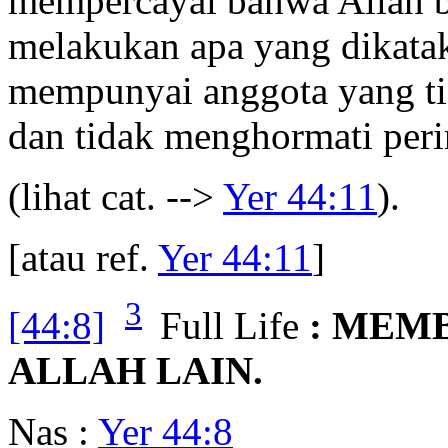
mempercayai bahwa Allah 
melakukan apa yang dikata
mempunyai anggota yang tid
dan tidak menghormati peri
(lihat cat. -->
Yer 44:11
).
[atau ref.
Yer 44:11
]
3
[44:8]
Full Life
: MEM
ALLAH LAIN.
Nas :
Yer 44:8