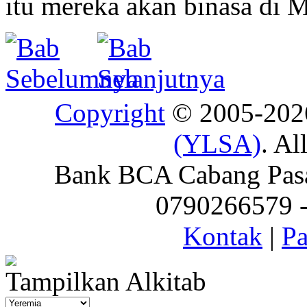
itu mereka akan binasa di M
Copyright
© 2005-20
(YLSA)
. Al
Bank BCA Cabang Pasar
0790266579 - 
Kontak
|
Pa
Tampilkan Alkitab