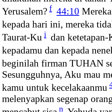
f
Yerusalem?
44:10
Mereka 
kepada hari ini, mereka tida
i
Taurat-Ku
dan ketetapan-
kepadamu dan kepada nen
beginilah firman TUHAN se
Sesungguhnya, Aku mau me
kamu untuk kecelakaanmu
melenyapkan segenap oran
n
mencabut sisa
Yehuda yang