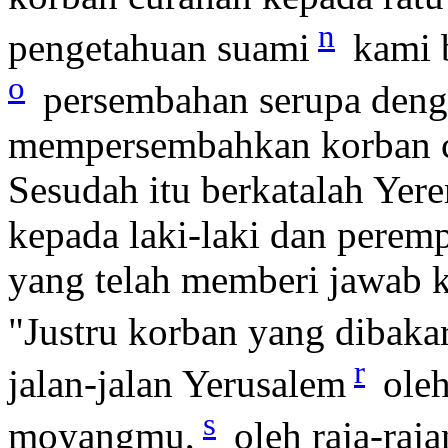
n
pengetahuan suami
kami 
o
persembahan serupa deng
mempersembahkan korban 
Sesudah itu berkatalah Yere
kepada laki-laki dan pere
yang telah memberi jawab k
"Justru korban yang dibaka
r
jalan-jalan Yerusalem
oleh
s
moyangmu,
oleh raja-ra