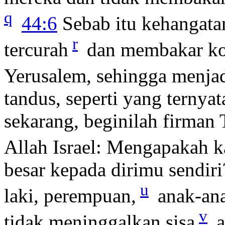
q
44:6
Sebab itu kehangata
r
tercurah
dan membakar kot
Yerusalem, sehingga menjad
tandus, seperti yang ternyat
sekarang, beginilah firma
Allah Israel: Mengapakah 
besar kepada dirimu sendi
u
laki, perempuan,
anak-ana
v
tidak meninggalkan sisa
a