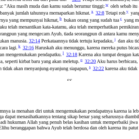
w
itu: "Aku masih muda dan kamu sudah berumur tinggi;
oleh sebab it
x
y
ah banyak jumlah tahunnya memaparkan hikmat.
32:8
Tetapi roh
yang
b
c
rnya yang mempunyai hikmat,
bukan orang yang sudah tua
yang me
aku telah menantikan kata-katamu, aku telah memperhatikan pemikir
eorangpun yang mengecam Ayub, tiada seorangpun di antara kamu men
j
bukan manusia.
32:14
Perkataannya tidak tertuju kepadaku,
dan aku ti
k
ara lagi.
32:16
Haruskah aku menunggu, karena mereka putus bicara,
l
kan mengemukakan pendapatku.
32:18
Karena aku tumpat dengan kat
o
, seperti kirbat baru yang akan meletup.
32:20
Aku harus berbicara,
s
 tidak akan menyanjung-nyanjung siapapun,
32:22
karena aku tidak
lumnya ia menahan diri untuk mengemukakan pendapatnya karena ia lebi
 dapat menasihatkannya tentang sikap benar yang seharusnya diambil 
di hukuman Allah yang penuh belas kasihan untuk memperbaiki jiwa 
, Elihu beranggapan bahwa Ayub telah berdosa dan oleh karena itu patut