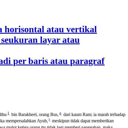
1
p
lihu
bin Barakheel, orang Bus,
dari kaum Ram; ia marah terhadap
t
reka mempersalahkan Ayub,
meskipun tidak dapat memberikan
hwa mulut ketiga orang itu tidak lagi memberi sanggahan, maka