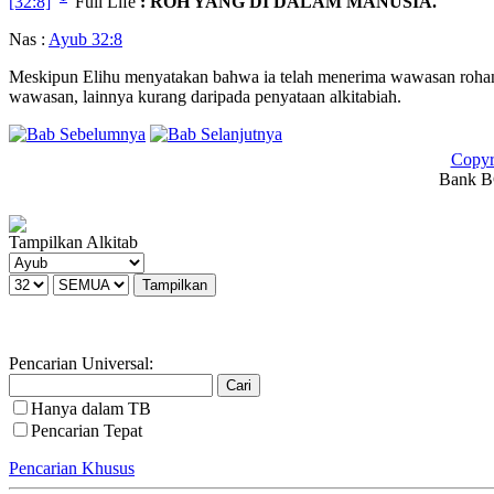
[32:8]
Full Life
: ROH YANG DI DALAM MANUSIA.
Nas :
Ayub 32:8
Meskipun Elihu menyatakan bahwa ia telah menerima wawasan rohani
wawasan, lainnya kurang daripada penyataan alkitabiah.
Copyr
Bank BC
Tampilkan Alkitab
Pencarian Universal:
Hanya dalam TB
Pencarian Tepat
Pencarian Khusus