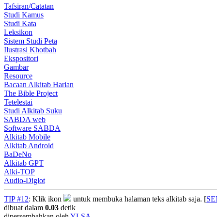
Tafsiran/Catatan
Studi Kamus
Studi Kata
Leksikon
Sistem Studi Peta
Ilustrasi Khotbah
Ekspositori
Gambar
Resource
Bacaan Alkitab Harian
The Bible Project
Tetelestai
Studi Alkitab Suku
SABDA web
Software SABDA
Alkitab Mobile
Alkitab Android
BaDeNo
Alkitab GPT
Alki-TOP
Audio-Diglot
TIP #12
: Klik ikon
untuk membuka halaman teks alkitab saja. [
S
dibuat dalam
0.03
detik
dipersembahkan oleh
YLSA