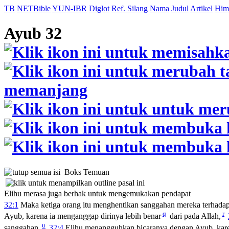
TB
NETBible
YUN-IBR
Diglot
Ref. Silang
Nama
Judul
Artikel
Him
Ayub 32
Boks Temuan
Elihu merasa juga berhak untuk mengemukakan pendapat
32:1
Maka ketiga orang itu menghentikan sanggahan mereka terhada
q
r
Ayub, karena ia menganggap dirinya lebih benar
dari pada Allah,
u
sanggahan.
32:4
Elihu menangguhkan bicaranya dengan Ayub, karena