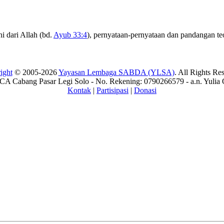
 dari Allah (bd.
Ayub 33:4
), pernyataan-pernyataan dan pandangan te
ight
© 2005-2026
Yayasan Lembaga SABDA (YLSA)
. All Rights Re
A Cabang Pasar Legi Solo - No. Rekening: 0790266579 - a.n. Yulia 
Kontak
|
Partisipasi
|
Donasi