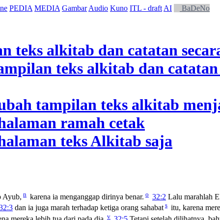
ne
PEDIA
MEDIA
Gambar
Audio
Kuno
ITL - draft
AI
BaDeNo
n
o
p Ayub,
karena ia menganggap dirinya benar.
32:2
Lalu marahlah E
s
32:3
dan ia juga marah terhadap ketiga orang sahabat
itu, karena me
v
 mereka lebih tua dari pada dia.
32:5
Tetapi setelah dilihatnya, ba