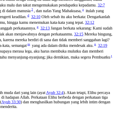
u aku malu dan takut mengemukakan pendapatku kepadamu.
32:7
2
z
 di dalam manusia
, dan nafas Yang Mahakuasa,
itulah yang
d
ngerti keadilan.
32:10
Oleh sebab itu aku berkata: Dengarkanlah
anmu, hingga kamu menemukan kata-kata yang tepat.
32:12
g
yanggah perkataannya.
32:13
Jangan berkata sekarang: Kami sudah
dak akan menjawabnya dengan perkataanmu.
32:15
Mereka bingung,
 karena mereka berdiri di sana dan tidak memberi sanggahan lagi?
m
n
a-kata, semangat
yang ada dalam diriku mendesak aku.
32:19
 supaya merasa lega, aku harus membuka mulutku dan memberi
t
 tahu menyanjung-nyanjung; jika demikian, maka segera Pembuatku
h muda dari yang lain (ayat
Ayub 32:4
). Akan tetapi, Elihu percaya
di hadapan Allah. Perkataan Elihu berbeda dengan perkataan tiga
(
Ayub 33:30
) dan menghasilkan hubungan yang lebih intim dengan
 menderita.