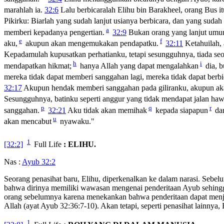
marahlah ia.
32:6
Lalu berbicaralah Elihu bin Barakheel, orang Bus 
Pikirku: Biarlah yang sudah lanjut usianya berbicara, dan yang sud
a
memberi kepadanya pengertian.
32:9
Bukan orang yang lanjut umu
e
f
aku,
akupun akan mengemukakan pendapatku.
32:11
Ketahuilah, 
Kepadamulah kupusatkan perhatianku, tetapi sesungguhnya, tiada s
h
i
mendapatkan hikmat;
hanya Allah yang dapat mengalahkan
dia, 
mereka tidak dapat memberi sanggahan lagi, mereka tidak dapat berbic
32:17
Akupun hendak memberi sanggahan pada giliranku, akupun a
Sesungguhnya, batinku seperti anggur yang tidak mendapat jalan hawa
p
q
r
sanggahan.
32:21
Aku tidak akan memihak
kepada siapapun
dan
u
akan mencabut
nyawaku."
1
[32:2]
Full Life
: ELIHU.
Nas :
Ayub 32:2
Seorang penasihat baru, Elihu, diperkenalkan ke dalam narasi. Sebe
bahwa dirinya memiliki wawasan mengenai penderitaan Ayub sehingga
orang sebelumnya karena menekankan bahwa penderitaan dapat menja
Allah (ayat Ayub 32:36:7-10). Akan tetapi, seperti penasihat lainnya
1