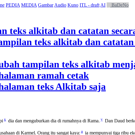
ne
PEDIA
MEDIA
Gambar
Audio
Kuno
ITL - draft
AI
BaDeNo
x
y
pi
dia dan menguburkan dia di rumahnya di Rama.
Dan Daud berkem
a
ahaan di Karmel. Orang itu sangat kaya:
ia mempunyai tiga ribu ek