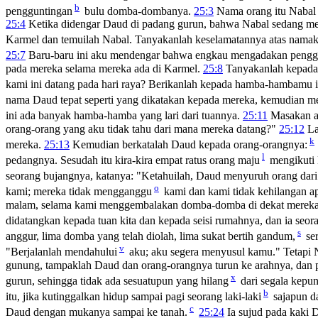
b
pengguntingan
bulu domba-dombanya.
25:3
Nama orang itu Nabal d
25:4
Ketika didengar Daud di padang gurun, bahwa Nabal sedang 
Karmel dan temuilah Nabal. Tanyakanlah keselamatannya atas nama
25:7
Baru-baru ini aku mendengar bahwa engkau mengadakan pengg
pada mereka selama mereka ada di Karmel.
25:8
Tanyakanlah kepada 
kami ini datang pada hari raya? Berikanlah kepada hamba-hambamu
nama Daud tepat seperti yang dikatakan kepada mereka, kemudian m
ini ada banyak hamba-hamba yang lari dari tuannya.
25:11
Masakan a
orang-orang yang aku tidak tahu dari mana mereka datang?"
25:12
La
k
mereka.
25:13
Kemudian berkatalah Daud kepada orang-orangnya:
l
pedangnya. Sesudah itu kira-kira empat ratus orang maju
mengikuti 
seorang bujangnya, katanya: "Ketahuilah, Daud menyuruh orang dar
o
kami; mereka tidak mengganggu
kami dan kami tidak kehilangan a
malam, selama kami menggembalakan domba-domba di dekat merek
didatangkan kepada tuan kita dan kepada seisi rumahnya, dan ia seora
s
anggur, lima domba yang telah diolah, lima sukat bertih gandum,
ser
v
"Berjalanlah mendahului
aku; aku segera menyusul kamu." Tetapi N
gunung, tampaklah Daud dan orang-orangnya turun ke arahnya, dan
x
gurun, sehingga tidak ada sesuatupun yang hilang
dari segala kepu
b
itu, jika kutinggalkan hidup sampai pagi seorang laki-laki
sajapun d
c
Daud dengan mukanya sampai ke tanah.
25:24
Ia sujud pada kaki 