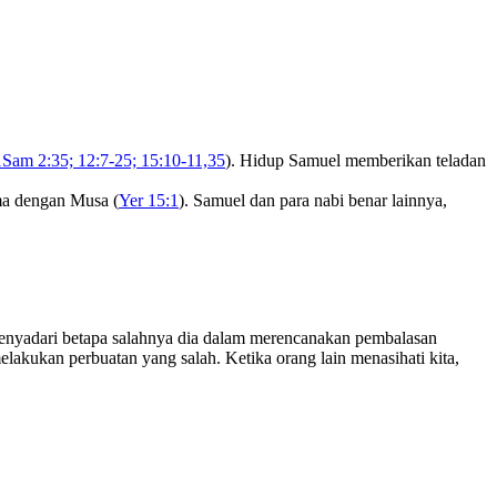
1Sam 2:35; 12:7-25; 15:10-11,35
). Hidup Samuel memberikan teladan
ma dengan Musa (
Yer 15:1
). Samuel dan para nabi benar lainnya,
enyadari betapa salahnya dia dalam merencanakan pembalasan
lakukan perbuatan yang salah. Ketika orang lain menasihati kita,