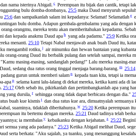
c
an nama isterinya Abigail.
Perempuan itu bijak dan cantik, tetapi la
menggunting bulu domba-dombanya,
25:5
maka Daud menyuruh sepuluh o
e
ku
25:6
dan sampaikanlah salam ini kepadanya: Selamat! Selamatlah
e
untingan bulu domba. Adapun gembala-gembalamu yang ada dengan k
orang-orangmu, mereka tentu akan memberitahukan kepadamu. Sebab i
h
 ini dan kepada anakmu Daud apa
yang ada padamu."
25:9
Ketika ora
ereka menanti.
25:10
Tetapi Nabal menjawab anak buah Daud itu, kata
j
ku mengambil rotiku,
air minumku dan hewan bantaian yang kubanta
lu orang-orang Daud itu berbalik pulang dan setelah sampai, mereka m
"Kamu masing-masing, sandanglah pedang!" Lalu mereka masing-ma
m
Daud, sedang dua ratus orang tinggal menjaga barang-barang.
25:14
n
i padang gurun untuk memberi salam
kepada tuan kita, tetapi ia mem
p
pa-apa
selama kami lalu-lalang di dekat mereka, ketika kami ada di l
a.
25:17
Oleh sebab itu, pikirkanlah dan pertimbangkanlah apa yang ha
r
ng yang dursila,
sehingga orang tidak dapat berbicara dengan dia."
2
t
atus buah kue kismis
dan dua ratus kue ara, dimuatnyalah semuanya k
w
abal, suaminya, tidaklah diberitahunya.
25:20
Ketika perempuan itu
 perempuan itu bertemu dengan mereka.
25:21
Daud tadinya telah berkat
y
z
nyaannya; ia membalas
kebaikanku dengan kejahatan.
25:22
Begini
ari semua yang ada padanya."
25:23
Ketika Abigail melihat Daud, seger
Daud serta berkata: "Aku sajalah, ya tuanku, yang menanggung kesalah