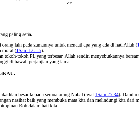
ng paling setia.
 orang lain pada zamannya untuk menaati apa yang ada di hati Allah (
n moral (
1Sam 12:1-5
).
n tokoh-tokoh PL yang terbesar. Allah sendiri menyebutkannya bersa
nggi di bawah perjanjian yang lama.
NGKAU.
akadilan besar kepada semua orang Nabal (ayat
1Sam 25:34
). Daud m
ngan nasihat baik yang membuka mata kita dan melindungi kita dari me
pimpinan Roh dalam hati kita