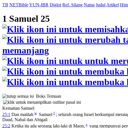
TB
NETBible
YUN-IBR
Diglot
Ref. Silang
Nama
Judul
Artikel
Him
1 Samuel 25
Boks Temuan
Kematian Samuel
w
1
25:1
Dan matilah
Samuel
; seluruh orang Israel berkumpul merata
Daud, Nabal dan Abigail
z
25:2
Ketika itu ada seorang laki-laki di Maon,
yang mempunyai perus