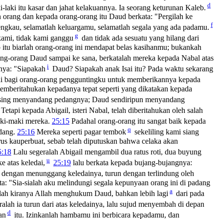
d
ki-laki itu kasar dan jahat kelakuannya. Ia seorang keturunan Kaleb.
rang dan kepada orang-orang itu Daud berkata: "Pergilah ke
f
ngkau, selamatlah keluargamu, selamatlah segala yang ada padamu.
g
ami, tidak kami ganggu
dan tidak ada sesuatu yang hilang dari
tu biarlah orang-orang ini mendapat belas kasihanmu; bukankah
ng-orang Daud sampai ke sana, berkatalah mereka kepada Nabal atas
i
nya: "Siapakah
Daud? Siapakah anak Isai itu? Pada waktu sekarang
i bagi orang-orang pengguntingku untuk memberikannya kepada
emberitahukan kepadanya tepat seperti yang dikatakan kepada
sing menyandang pedangnya; Daud sendiripun menyandang
Tetapi kepada Abigail, isteri Nabal, telah diberitahukan oleh salah
aki-maki mereka.
25:15
Padahal orang-orang itu sangat baik kepada
q
adang.
25:16
Mereka seperti pagar tembok
sekeliling kami siang
rus kauperbuat, sebab telah diputuskan bahwa celaka akan
5:18
Lalu segeralah Abigail mengambil dua ratus roti, dua buyung
u
e atas keledai,
25:19
lalu berkata kepada bujang-bujangnya:
 dengan menunggang keledainya, turun dengan terlindung oleh
a: "Sia-sialah aku melindungi segala kepunyaan orang ini di padang
a
lah kiranya Allah menghukum Daud, bahkan lebih lagi
dari pada
alah ia turun dari atas keledainya, lalu sujud menyembah di depan
d
an
itu. Izinkanlah hambamu ini berbicara kepadamu, dan