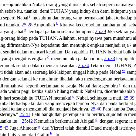
u mengindahkan Nabal, orang yang dursila itu, sebab seperti namanya 
h sebab itu, tuanku, demi TUHAN yang hidup dan demi hidupmu ya
i
a seperti Nabal
musuhmu dan orang yang bermaksud jahat terhadap 
k
uti tuanku.
25:28
Ampunilah
kiranya kecerobohan hambamu ini, se
n
 yang jahat
terdapat padamu selama hidupmu.
25:29
Jika sekiranya
ang-orang hidup pada TUHAN, Allahmu, tetapi nyawa para musuhmu 
r
ng difirmankan-Nya kepadamu dan menunjuk engkau menjadi raja
at
k sendiri dalam mencari keadilan. Dan apabila TUHAN berbuat baik ke
2
 yang mengutus engkau
menemui aku pada hari ini;
25:33
terpujilah
ertindak sendiri dalam mencari keadilan.
25:34
Tetapi demi TUHAN, All
w
i tidak akan ada seorang laki-lakipun tinggal hidup pada Nabal
samp
ah dengan selamat ke rumahmu; lihatlah, aku mendengarkan perkataan
y
 rumahnya, seperti perjamuan raja-raja. Nabal riang gembira
dan m
ada waktu pagi, ketika sudah hilang mabuk Nabal itu, diceriterakanlah k
c
luh hari sesudah itu TUHAN memukul
Nabal, sehingga ia mati.
25:39
bal terhadap aku dan yang mencegah hamba-Nya dari pada berbuat j
gail tentang mengambil dia menjadi isterinya.
25:40
Para hamba Daud 
sterinya."
25:41
Lalu bangkitlah perempuan itu berdiri, sujudlah ia 
d
uanku itu."
25:42
Kemudian berkemaslah Abigail
dengan segera; ia 
e
5:43
Juga Ahinoam
dari Yizreel telah diambil Daud menjadi isterinya
h
bin Lais, yang dari Galim
itu.