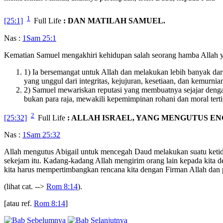
1
[25:1]
Full Life
: DAN MATILAH SAMUEL.
Nas :
1Sam 25:1
Kematian Samuel mengakhiri kehidupan salah seorang hamba Allah ya
1) Ia bersemangat untuk Allah dan melakukan lebih banyak dari
yang unggul dari integritas, kejujuran, kesetiaan, dan kemurnia
2) Samuel mewariskan reputasi yang membuatnya sejajar denga
bukan para raja, mewakili kepemimpinan rohani dan moral terti
2
[25:32]
Full Life
: ALLAH ISRAEL, YANG MENGUTUS E
Nas :
1Sam 25:32
Allah mengutus Abigail untuk mencegah Daud melakukan suatu ketid
sekejam itu. Kadang-kadang Allah mengirim orang lain kepada kita de
kita harus mempertimbangkan rencana kita dengan Firman Allah dan 
(lihat cat. -->
Rom 8:14
).
[atau ref.
Rom 8:14
]