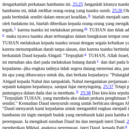
dengarkanlah perkataan hambamu ini.
25:25
Janganlah kiranya tuank
hambamu ini, tidak melihat orang-orang yang tuanku suruh.
25:26
Ole
h
pada bertindak sendiri dalam mencari keadilan,
biarlah menjadi sam
oleh budakmu ini, biarlah diberikan kepada orang-orang yang mengik
l
m
teguh,
karena tuanku ini melakukan perang
TUHAN dan tidak ada
o
maka nyawa tuanku akan terbungkus dalam bungkusan tempat or
TUHAN melakukan kepada tuanku sesuai dengan segala kebaikan ya
karena menumpahkan darah tanpa alasan, dan karena tuanku bertinda
u
berkatalah Daud kepada Abigail: "Terpujilah
TUHAN, Allah Israel,
v
ini menahan aku dari pada melakukan hutang darah
dan dari pada b
kepadamu--jika engkau tadinya tidak segera datang menemui aku, past
itu apa yang dibawanya untuk dia, dan berkata kepadanya: "Pulangl
Abigail kepada Nabal dan tampaklah, Nabal mengadakan perjamuan di
sepatah katapun kepadanya, sampai fajar menyingsing.
25:37
Tetapi p
b
jantungnya dalam dada dan ia membatu.
25:38
Dan kira-kira sepu
"Terpujilah TUHAN, yang membela aku dalam perkara penghinaan Na
sendiri." Kemudian Daud menyuruh orang untuk berbicara dengan Abi
"Daud menyuruh kami kepadamu untuk mengambil engkau menjadi i
hambamu ini ingin menjadi budak yang membasuh kaki para hamba t
perempuan. Ia mengikuti suruhan Daud itu dan menjadi isteri Daud.
2
g
memberikan Mikhal, anaknya perempuan, isteri Daud, kepada Palti