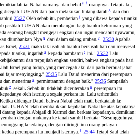
e
f
demikianlah ia: Nabal namanya dan bebal
orangnya. Tetapi aku,
g
ng dicegah TUHAN dari pada melakukan hutang darah
dan dari
j
tuanku!
25:27
Oleh sebab itu, pemberian
yang dibawa kepada tuanku
bab pastilah TUHAN akan membangun bagi tuanku keturunan yang
 ada seorang bangkit mengejar engkau dan ingin mencabut nyawamu,
p
q
akan diumbankan-Nya
dari dalam salang umban.
25:30
Apabila
as Israel,
25:31
maka tak usahlah tuanku bersusah hati dan menyesal
s
t
pada tuanku, ingatlah
kepada hambamu
ini."
25:32
Lalu
 kebijakanmu dan terpujilah engkau sendiri, bahwa engkau pada hari
ah Israel yang hidup, yang mencegah aku dari pada berbuat jahat
ai fajar menyingsing."
25:35
Lalu Daud menerima dari perempuan
x
mu dan menerima
permintaanmu dengan baik."
25:36
Sampailah
z
a
abuk
sekali. Sebab itu tidaklah diceriterakan
perempuan itu
epadanya oleh isterinya segala perkara itu. Lalu terhentilah
Ketika didengar Daud, bahwa Nabal telah mati, berkatalah ia:
ahat. TUHAN telah membalikkan kejahatan Nabal ke atas kepalanya
datang kepada Abigail di Karmel dan berkata kepadanya, demikian:
menyembah dengan mukanya ke tanah sambil berkata: "Sesungguhnya,
menunggang keledainya, dengan diiringi lima orang pelayan
f
; kedua perempuan itu menjadi isterinya.
25:44
Tetapi Saul telah