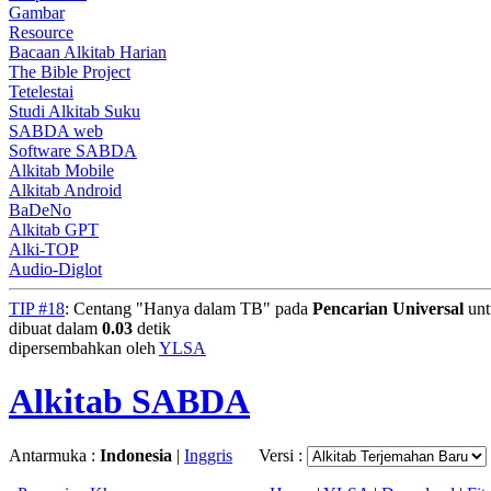
Gambar
Resource
Bacaan Alkitab Harian
The Bible Project
Tetelestai
Studi Alkitab Suku
SABDA web
Software SABDA
Alkitab Mobile
Alkitab Android
BaDeNo
Alkitab GPT
Alki-TOP
Audio-Diglot
TIP #18
: Centang "Hanya dalam TB" pada
Pencarian Universal
unt
dibuat dalam
0.03
detik
dipersembahkan oleh
YLSA
Alkitab SABDA
Antarmuka :
Indonesia
|
Inggris
Versi :