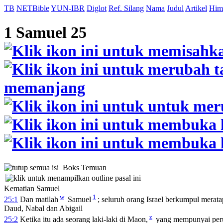
TB
NETBible
YUN-IBR
Diglot
Ref. Silang
Nama
Judul
Artikel
Him
1 Samuel 25
Boks Temuan
Kematian Samuel
w
1
25:1
Dan matilah
Samuel
; seluruh orang Israel berkumpul merata
Daud, Nabal dan Abigail
z
25:2
Ketika itu ada seorang laki-laki di Maon,
yang mempunyai perus