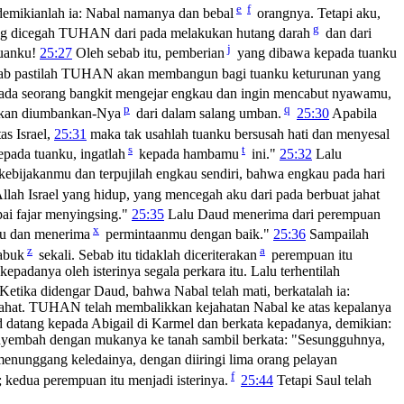
e
f
demikianlah ia: Nabal namanya dan bebal
orangnya. Tetapi aku,
g
ng dicegah TUHAN dari pada melakukan hutang darah
dan dari
j
tuanku!
25:27
Oleh sebab itu, pemberian
yang dibawa kepada tuanku
bab pastilah TUHAN akan membangun bagi tuanku keturunan yang
 ada seorang bangkit mengejar engkau dan ingin mencabut nyawamu,
p
q
akan diumbankan-Nya
dari dalam salang umban.
25:30
Apabila
as Israel,
25:31
maka tak usahlah tuanku bersusah hati dan menyesal
s
t
pada tuanku, ingatlah
kepada hambamu
ini."
25:32
Lalu
 kebijakanmu dan terpujilah engkau sendiri, bahwa engkau pada hari
ah Israel yang hidup, yang mencegah aku dari pada berbuat jahat
ai fajar menyingsing."
25:35
Lalu Daud menerima dari perempuan
x
mu dan menerima
permintaanmu dengan baik."
25:36
Sampailah
z
a
abuk
sekali. Sebab itu tidaklah diceriterakan
perempuan itu
epadanya oleh isterinya segala perkara itu. Lalu terhentilah
Ketika didengar Daud, bahwa Nabal telah mati, berkatalah ia:
ahat. TUHAN telah membalikkan kejahatan Nabal ke atas kepalanya
datang kepada Abigail di Karmel dan berkata kepadanya, demikian:
menyembah dengan mukanya ke tanah sambil berkata: "Sesungguhnya,
menunggang keledainya, dengan diiringi lima orang pelayan
f
; kedua perempuan itu menjadi isterinya.
25:44
Tetapi Saul telah