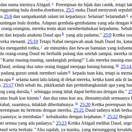
c
an nama isterinya Abigail.
Perempuan itu bijak dan cantik, tetapi la
menggunting bulu domba-dombanya,
25:5
maka Daud menyuruh sepuluh o
e
ku
25:6
dan sampaikanlah salam ini kepadanya: Selamat! Selamatlah
e
untingan bulu domba. Adapun gembala-gembalamu yang ada dengan k
orang-orangmu, mereka tentu akan memberitahukan kepadamu. Sebab i
h
 ini dan kepada anakmu Daud apa
yang ada padamu."
25:9
Ketika ora
ereka menanti.
25:10
Tetapi Nabal menjawab anak buah Daud itu, kata
j
ku mengambil rotiku,
air minumku dan hewan bantaian yang kubanta
lu orang-orang Daud itu berbalik pulang dan setelah sampai, mereka m
"Kamu masing-masing, sandanglah pedang!" Lalu mereka masing-ma
m
Daud, sedang dua ratus orang tinggal menjaga barang-barang.
25:14
n
i padang gurun untuk memberi salam
kepada tuan kita, tetapi ia mem
p
pa-apa
selama kami lalu-lalang di dekat mereka, ketika kami ada di l
a.
25:17
Oleh sebab itu, pikirkanlah dan pertimbangkanlah apa yang ha
r
ng yang dursila,
sehingga orang tidak dapat berbicara dengan dia."
2
t
atus buah kue kismis
dan dua ratus kue ara, dimuatnyalah semuanya k
w
abal, suaminya, tidaklah diberitahunya.
25:20
Ketika perempuan itu
 perempuan itu bertemu dengan mereka.
25:21
Daud tadinya telah berkat
y
z
nyaannya; ia membalas
kebaikanku dengan kejahatan.
25:22
Begini
ari semua yang ada padanya."
25:23
Ketika Abigail melihat Daud, seger
Daud serta berkata: "Aku sajalah, ya tuanku, yang menanggung kesalah