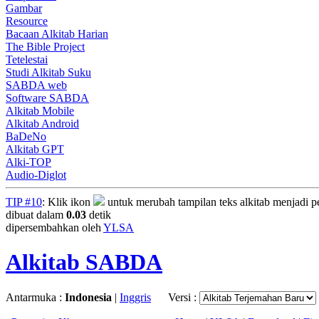
Gambar
Resource
Bacaan Alkitab Harian
The Bible Project
Tetelestai
Studi Alkitab Suku
SABDA web
Software SABDA
Alkitab Mobile
Alkitab Android
BaDeNo
Alkitab GPT
Alki-TOP
Audio-Diglot
TIP #10
: Klik ikon
untuk merubah tampilan teks alkitab menjadi per
dibuat dalam
0.03
detik
dipersembahkan oleh
YLSA
Alkitab SABDA
Antarmuka :
Indonesia
|
Inggris
Versi :