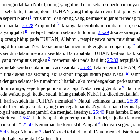
u mengindahkan Nabal, orang yang dursila itu, sebab seperti namanya 
h sebab itu, tuanku, demi TUHAN yang hidup dan demi hidupmu ya
i
a seperti Nabal
musuhmu dan orang yang bermaksud jahat terhadap 
k
uti tuanku.
25:28
Ampunilah
kiranya kecerobohan hambamu ini, se
n
 yang jahat
terdapat padamu selama hidupmu.
25:29
Jika sekiranya
ang-orang hidup pada TUHAN, Allahmu, tetapi nyawa para musuhmu 
r
ng difirmankan-Nya kepadamu dan menunjuk engkau menjadi raja
at
k sendiri dalam mencari keadilan. Dan apabila TUHAN berbuat baik ke
2
 yang mengutus engkau
menemui aku pada hari ini;
25:33
terpujilah
ertindak sendiri dalam mencari keadilan.
25:34
Tetapi demi TUHAN, All
w
i tidak akan ada seorang laki-lakipun tinggal hidup pada Nabal
samp
ah dengan selamat ke rumahmu; lihatlah, aku mendengarkan perkataan
y
 rumahnya, seperti perjamuan raja-raja. Nabal riang gembira
dan m
ada waktu pagi, ketika sudah hilang mabuk Nabal itu, diceriterakanlah k
c
luh hari sesudah itu TUHAN memukul
Nabal, sehingga ia mati.
25:39
bal terhadap aku dan yang mencegah hamba-Nya dari pada berbuat j
gail tentang mengambil dia menjadi isterinya.
25:40
Para hamba Daud 
sterinya."
25:41
Lalu bangkitlah perempuan itu berdiri, sujudlah ia 
d
uanku itu."
25:42
Kemudian berkemaslah Abigail
dengan segera; ia 
e
5:43
Juga Ahinoam
dari Yizreel telah diambil Daud menjadi isterinya
h
bin Lais, yang dari Galim
itu.