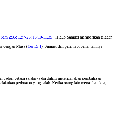
1Sam 2:35; 12:7-25; 15:10-11,35
). Hidup Samuel memberikan teladan
ma dengan Musa (
Yer 15:1
). Samuel dan para nabi benar lainnya,
enyadari betapa salahnya dia dalam merencanakan pembalasan
lakukan perbuatan yang salah. Ketika orang lain menasihati kita,