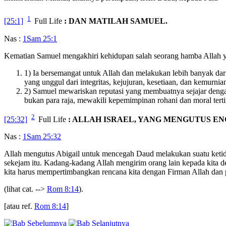
1
[25:1]
Full Life
: DAN MATILAH SAMUEL.
Nas :
1Sam 25:1
Kematian Samuel mengakhiri kehidupan salah seorang hamba Allah ya
1) Ia bersemangat untuk Allah dan melakukan lebih banyak dari
yang unggul dari integritas, kejujuran, kesetiaan, dan kemurnia
2) Samuel mewariskan reputasi yang membuatnya sejajar denga
bukan para raja, mewakili kepemimpinan rohani dan moral terti
2
[25:32]
Full Life
: ALLAH ISRAEL, YANG MENGUTUS E
Nas :
1Sam 25:32
Allah mengutus Abigail untuk mencegah Daud melakukan suatu ketid
sekejam itu. Kadang-kadang Allah mengirim orang lain kepada kita de
kita harus mempertimbangkan rencana kita dengan Firman Allah dan 
(lihat cat. -->
Rom 8:14
).
[atau ref.
Rom 8:14
]