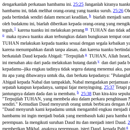
dengarkanlah perkataan hambamu ini.
25:25
Janganlah kiranya tuank
hambamu ini, tidak melihat orang-orang yang tuanku suruh.
25:26
Ole
h
pada bertindak sendiri dalam mencari keadilan,
biarlah menjadi sam
oleh budakmu ini, biarlah diberikan kepada orang-orang yang mengik
l
m
teguh,
karena tuanku ini melakukan perang
TUHAN dan tidak ada
o
maka nyawa tuanku akan terbungkus dalam bungkusan tempat or
TUHAN melakukan kepada tuanku sesuai dengan segala kebaikan ya
karena menumpahkan darah tanpa alasan, dan karena tuanku bertinda
u
berkatalah Daud kepada Abigail: "Terpujilah
TUHAN, Allah Israel,
v
ini menahan aku dari pada melakukan hutang darah
dan dari pada b
kepadamu--jika engkau tadinya tidak segera datang menemui aku, past
itu apa yang dibawanya untuk dia, dan berkata kepadanya: "Pulangl
Abigail kepada Nabal dan tampaklah, Nabal mengadakan perjamuan di
sepatah katapun kepadanya, sampai fajar menyingsing.
25:37
Tetapi p
b
jantungnya dalam dada dan ia membatu.
25:38
Dan kira-kira sepu
"Terpujilah TUHAN, yang membela aku dalam perkara penghinaan Na
sendiri." Kemudian Daud menyuruh orang untuk berbicara dengan Abi
"Daud menyuruh kami kepadamu untuk mengambil engkau menjadi i
hambamu ini ingin menjadi budak yang membasuh kaki para hamba t
perempuan. Ia mengikuti suruhan Daud itu dan menjadi isteri Daud.
2
g
memberikan Mikhal, anaknya perempuan, isteri Daud, kepada Palti