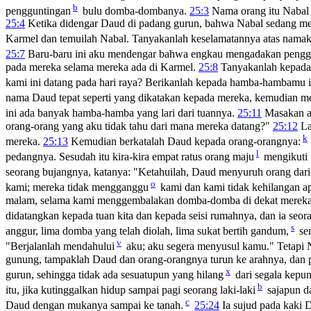
b
pengguntingan
bulu domba-dombanya.
25:3
Nama orang itu Nabal d
25:4
Ketika didengar Daud di padang gurun, bahwa Nabal sedang 
Karmel dan temuilah Nabal. Tanyakanlah keselamatannya atas nama
25:7
Baru-baru ini aku mendengar bahwa engkau mengadakan pengg
pada mereka selama mereka ada di Karmel.
25:8
Tanyakanlah kepada 
kami ini datang pada hari raya? Berikanlah kepada hamba-hambamu
nama Daud tepat seperti yang dikatakan kepada mereka, kemudian m
ini ada banyak hamba-hamba yang lari dari tuannya.
25:11
Masakan a
orang-orang yang aku tidak tahu dari mana mereka datang?"
25:12
La
k
mereka.
25:13
Kemudian berkatalah Daud kepada orang-orangnya:
l
pedangnya. Sesudah itu kira-kira empat ratus orang maju
mengikuti 
seorang bujangnya, katanya: "Ketahuilah, Daud menyuruh orang dar
o
kami; mereka tidak mengganggu
kami dan kami tidak kehilangan a
malam, selama kami menggembalakan domba-domba di dekat merek
didatangkan kepada tuan kita dan kepada seisi rumahnya, dan ia seora
s
anggur, lima domba yang telah diolah, lima sukat bertih gandum,
ser
v
"Berjalanlah mendahului
aku; aku segera menyusul kamu." Tetapi N
gunung, tampaklah Daud dan orang-orangnya turun ke arahnya, dan
x
gurun, sehingga tidak ada sesuatupun yang hilang
dari segala kepu
b
itu, jika kutinggalkan hidup sampai pagi seorang laki-laki
sajapun d
c
Daud dengan mukanya sampai ke tanah.
25:24
Ia sujud pada kaki 