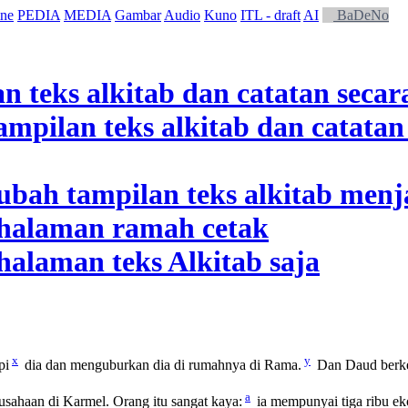
ne
PEDIA
MEDIA
Gambar
Audio
Kuno
ITL - draft
AI
BaDeNo
x
y
pi
dia dan menguburkan dia di rumahnya di Rama.
Dan Daud berkem
a
ahaan di Karmel. Orang itu sangat kaya:
ia mempunyai tiga ribu ek