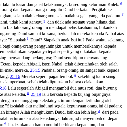
d
ki-laki itu kasar dan jahat kelakuannya. Ia seorang keturunan Kaleb.
rang dan kepada orang-orang itu Daud berkata: "Pergilah ke
f
ngkau, selamatlah keluargamu, selamatlah segala yang ada padamu.
g
ami, tidak kami ganggu
dan tidak ada sesuatu yang hilang dari
tu biarlah orang-orang ini mendapat belas kasihanmu; bukankah
ng-orang Daud sampai ke sana, berkatalah mereka kepada Nabal atas
i
nya: "Siapakah
Daud? Siapakah anak Isai itu? Pada waktu sekarang
i bagi orang-orang pengguntingku untuk memberikannya kepada
emberitahukan kepadanya tepat seperti yang dikatakan kepada
sing menyandang pedangnya; Daud sendiripun menyandang
Tetapi kepada Abigail, isteri Nabal, telah diberitahukan oleh salah
aki-maki mereka.
25:15
Padahal orang-orang itu sangat baik kepada
q
adang.
25:16
Mereka seperti pagar tembok
sekeliling kami siang
rus kauperbuat, sebab telah diputuskan bahwa celaka akan
5:18
Lalu segeralah Abigail mengambil dua ratus roti, dua buyung
u
e atas keledai,
25:19
lalu berkata kepada bujang-bujangnya:
 dengan menunggang keledainya, turun dengan terlindung oleh
a: "Sia-sialah aku melindungi segala kepunyaan orang ini di padang
a
lah kiranya Allah menghukum Daud, bahkan lebih lagi
dari pada
alah ia turun dari atas keledainya, lalu sujud menyembah di depan
d
an
itu. Izinkanlah hambamu ini berbicara kepadamu, dan