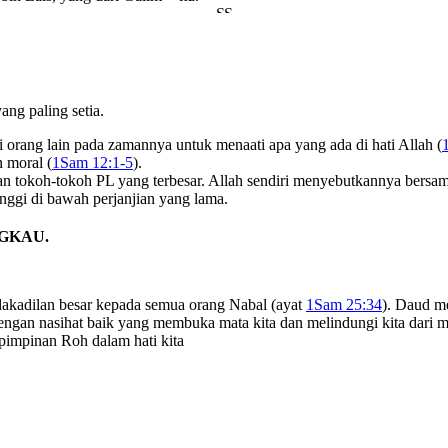
ng paling setia.
 orang lain pada zamannya untuk menaati apa yang ada di hati Allah (
n moral (
1Sam 12:1-5
).
n tokoh-tokoh PL yang terbesar. Allah sendiri menyebutkannya bersa
nggi di bawah perjanjian yang lama.
NGKAU.
akadilan besar kepada semua orang Nabal (ayat
1Sam 25:34
). Daud m
ngan nasihat baik yang membuka mata kita dan melindungi kita dari me
pimpinan Roh dalam hati kita