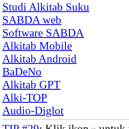
Studi Alkitab Suku
SABDA web
Software SABDA
Alkitab Mobile
Alkitab Android
BaDeNo
Alkitab GPT
Alki-TOP
Audio-Diglot
TIP #29
: Klik ikon
untuk 