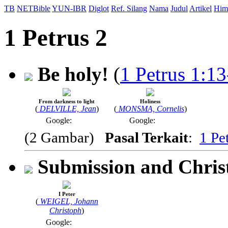
TB
NETBible
YUN-IBR
Diglot
Ref. Silang
Nama
Judul
Artikel
Him
1 Petrus 2
Be holy!
(
1 Petrus 1:13
From darkness to light
Holiness
(
DELVILLE, Jean
)
(
MONSMA, Cornelis
)
Google:
Google:
(2 Gambar)
Pasal Terkait
:
1 Pe
Submission and Christ
I Peter
(
WEIGEL, Johann
Christoph
)
Google: