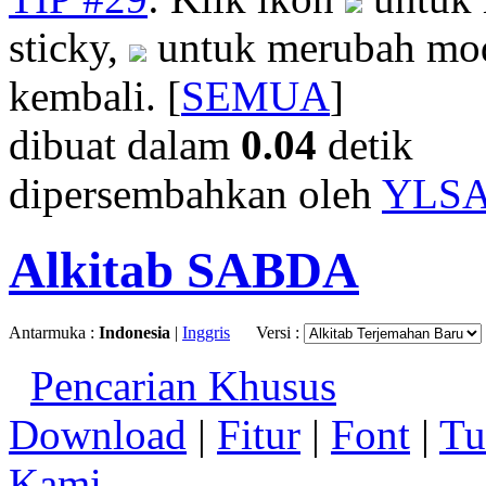
sticky,
untuk merubah mod
kembali. [
SEMUA
]
dibuat dalam
0.04
detik
dipersembahkan oleh
YLS
Alkitab SABDA
Antarmuka :
Indonesia
|
Inggris
Versi :
Pencarian Khusus
Download
|
Fitur
|
Font
|
Tu
Kami