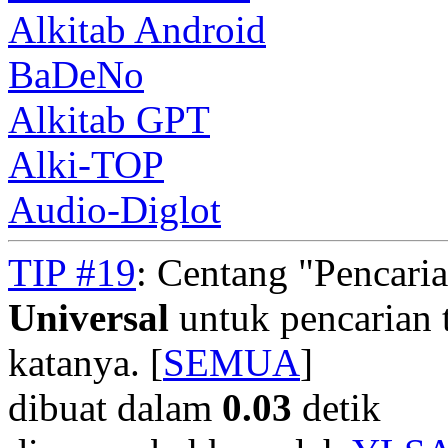
Alkitab Android
BaDeNo
Alkitab GPT
Alki-TOP
Audio-Diglot
TIP #19
: Centang "Pencari
Universal
untuk pencarian t
katanya. [
SEMUA
]
dibuat dalam
0.03
detik