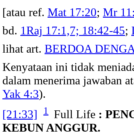
[atau ref.
Mat 17:20
;
Mr 11
bd.
1Raj 17:1,7; 18:42-45
;
lihat art.
BERDOA DENGA
Kenyataan ini tidak meniada
dalam menerima jawaban ata
Yak 4:3
).
1
[21:33]
Full Life
: PE
KEBUN ANGGUR.