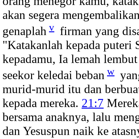
orang menegor kamu, katak
akan segera mengembalikan
v
genaplah
firman yang dis
"Katakanlah kepada puteri 
kepadamu, Ia lemah lembut 
w
seekor keledai beban
yan
murid-murid itu dan berbua
kepada mereka.
21:7
Mereka
bersama anaknya, lalu men
dan Yesuspun naik ke atasn