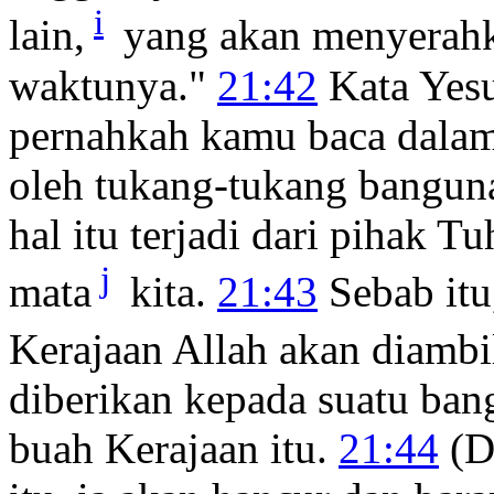
i
lain,
yang akan menyerahk
waktunya."
21:42
Kata Yes
pernahkah kamu baca dalam
oleh tukang-tukang banguna
hal itu terjadi dari pihak T
j
mata
kita.
21:43
Sebab it
Kerajaan Allah akan diambi
diberikan kepada suatu ba
buah Kerajaan itu.
21:44
(D