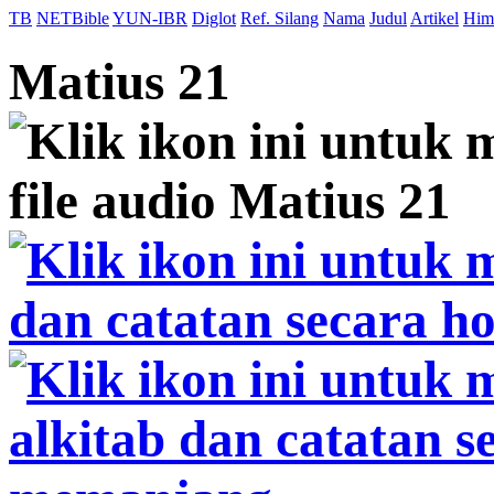
TB
NETBible
YUN-IBR
Diglot
Ref. Silang
Nama
Judul
Artikel
Him
Matius 21