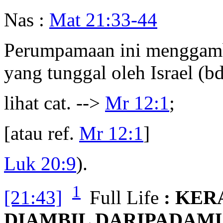
Nas :
Mat 21:33-44
Perumpamaan ini menggamb
yang tunggal oleh Israel (bd
lihat cat. -->
Mr 12:1
;
[atau ref.
Mr 12:1
]
Luk 20:9
).
1
[21:43]
Full Life
: KE
DIAMBIL DARIPADAMU