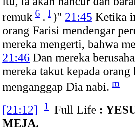
itu, ia akan hancur dan bara
6
l
remuk
.
)"
21:45
Ketika 
orang Farisi mendengar p
mereka mengerti, bahwa m
21:46
Dan mereka berusaha 
mereka takut kepada orang 
m
menganggap Dia nabi.
1
[21:12]
Full Life
: YES
MEJA.