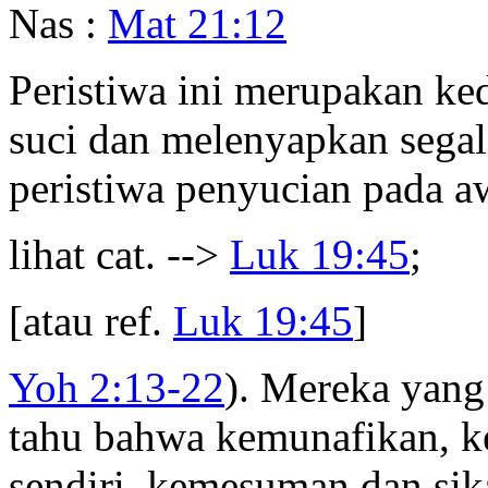
Nas :
Mat 21:12
Peristiwa ini merupakan ke
suci dan melenyapkan sega
peristiwa penyucian pada 
lihat cat. -->
Luk 19:45
;
[atau ref.
Luk 19:45
]
Yoh 2:13-22
). Mereka yan
tahu bahwa kemunafikan, ke
sendiri, kemesuman dan si