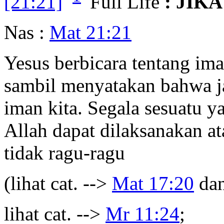
[21:21]
Full Life
: JIK
Nas :
Mat 21:21
Yesus berbicara tentang im
sambil menyatakan bahwa ja
iman kita. Segala sesuatu 
Allah dapat dilaksanakan a
tidak ragu-ragu
(lihat cat. -->
Mat 17:20
da
lihat cat. -->
Mr 11:24
;