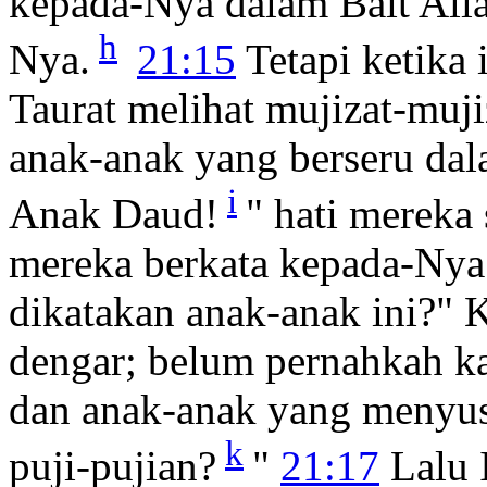
kepada-Nya dalam Bait All
h
Nya.
21:15
Tetapi ketika
Taurat melihat mujizat-muji
anak-anak yang berseru dal
i
Anak Daud!
" hati mereka 
mereka berkata kepada-Nya
dikatakan anak-anak ini?" 
dengar; belum pernahkah ka
dan anak-anak yang menyu
k
puji-pujian?
"
21:17
Lalu 