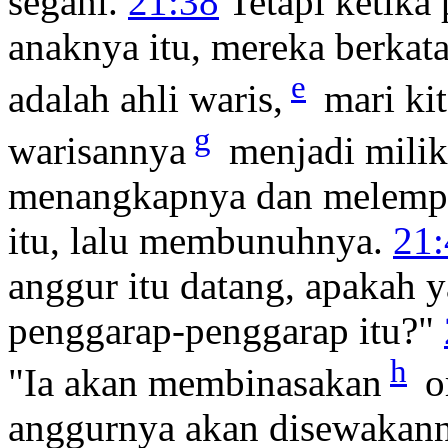
segani.
21:38
Tetapi ketika
anaknya itu, mereka berkata
e
adalah ahli waris,
mari kit
g
warisannya
menjadi milik 
menangkapnya dan melempa
itu, lalu membunuhnya.
21:
anggur itu datang, apakah 
penggarap-penggarap itu?"
h
"Ia akan membinasakan
o
anggurnya akan disewakan