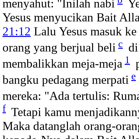
menyahut: "Inilah nabi
Ye
Yesus menyucikan Bait All
21:12
Lalu Yesus masuk ke 
c
orang yang berjual beli
di
1
membalikkan meja-meja
p
e
bangku pedagang merpati
mereka:
"Ada tertulis: Ru
f
Tetapi kamu menjadikann
Maka datanglah orang-oran