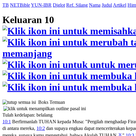
TB
NETBible
YUN-IBR
Diglot
Ref. Silang
Nama
Judul
Artikel
Him
Keluaran 10
Boks Temuan
Tulah kedelapan: belalang
10:1
Berfirmanlah TUHAN kepada Musa: "Pergilah menghadap Firau
di antara mereka,
10:2
dan supaya engkau dapat menceriterakan kepa
w
mereka, supaya kamu mengetahui, bahwa Akulah TUHAN.
"
10:3