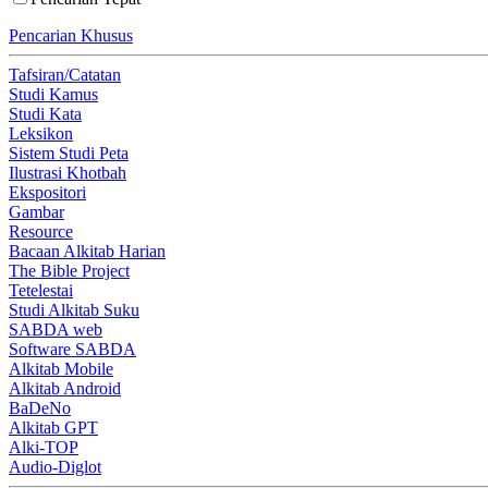
Pencarian Khusus
Tafsiran/Catatan
Studi Kamus
Studi Kata
Leksikon
Sistem Studi Peta
Ilustrasi Khotbah
Ekspositori
Gambar
Resource
Bacaan Alkitab Harian
The Bible Project
Tetelestai
Studi Alkitab Suku
SABDA web
Software SABDA
Alkitab Mobile
Alkitab Android
BaDeNo
Alkitab GPT
Alki-TOP
Audio-Diglot