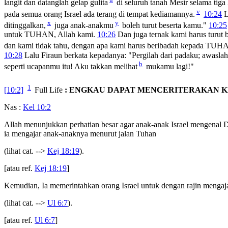
langit dan datanglah gelap gulita
di seluruh tanah Mesir selama tiga 
v
pada semua orang Israel ada terang di tempat kediamannya.
10:24
L
x
y
ditinggalkan,
juga anak-anakmu
boleh turut beserta kamu."
10:25
untuk TUHAN, Allah kami.
10:26
Dan juga ternak kami harus turut 
dan kami tidak tahu, dengan apa kami harus beribadah kepada TUHA
10:28
Lalu Firaun berkata kepadanya: "Pergilah dari padaku; awasla
b
seperti ucapanmu itu! Aku takkan melihat
mukamu lagi!"
1
[10:2]
Full Life
: ENGKAU DAPAT MENCERITERAKAN 
Nas :
Kel 10:2
Allah menunjukkan perhatian besar agar anak-anak Israel mengenal
ia mengajar anak-anaknya menurut jalan Tuhan
(lihat cat. -->
Kej 18:19
).
[atau ref.
Kej 18:19
]
Kemudian, Ia memerintahkan orang Israel untuk dengan rajin mengaj
(lihat cat. -->
Ul 6:7
).
[atau ref.
Ul 6:7
]