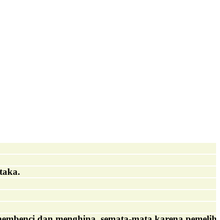
taka.
membenci dan menghina, semata-mata karena pemeliha