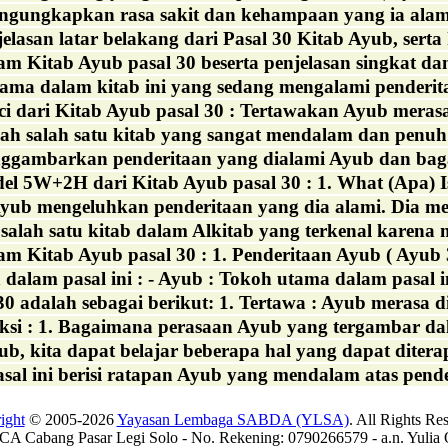
ungkapkan rasa sakit dan kehampaan yang ia alami se
elasan latar belakang dari Pasal 30 Kitab Ayub, sert
am Kitab Ayub pasal 30 beserta penjelasan singkat da
ama dalam kitab ini yang sedang mengalami penderi
nci dari Kitab Ayub pasal 30 : Tertawakan Ayub meras
ah salah satu kitab yang sangat mendalam dan penuh 
ggambarkan penderitaan yang dialami Ayub dan bagaim
l 5W+2H dari Kitab Ayub pasal 30 : 1. What (Apa) Is
yub mengeluhkan penderitaan yang dia alami. Dia mer
salah satu kitab dalam Alkitab yang terkenal karena 
am Kitab Ayub pasal 30 : 1. Penderitaan Ayub ( Ayub 
alam pasal ini : - Ayub : Tokoh utama dalam pasal in
0 adalah sebagai berikut: 1. Tertawa : Ayub merasa d
eksi : 1. Bagaimana perasaan Ayub yang tergambar da
ub, kita dapat belajar beberapa hal yang dapat diter
al ini berisi ratapan Ayub yang mendalam atas pende
ight
© 2005-2026
Yayasan Lembaga SABDA (YLSA)
. All Rights Re
A Cabang Pasar Legi Solo - No. Rekening: 0790266579 - a.n. Yulia 