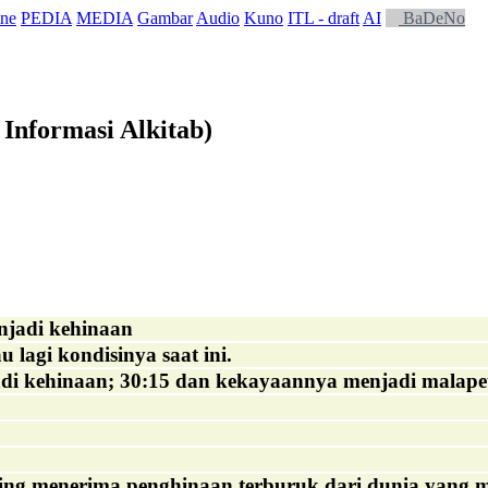
ne
PEDIA
MEDIA
Gambar
Audio
Kuno
ITL - draft
AI
BaDeNo
Informasi Alkitab)
jadi kehinaan
lagi kondisinya saat ini.
di kehinaan; 30:15 dan kekayaannya menjadi malape
ring menerima penghinaan terburuk dari dunia yang 