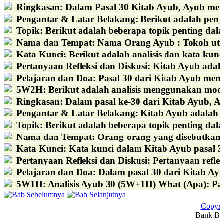
Ringkasan
:
Dalam Pasal 30 Kitab Ayub, Ayub meng
Pengantar & Latar Belakang
:
Berikut adalah penj
Topik
:
Berikut adalah beberapa topik penting dal
Nama dan Tempat
:
Nama Orang Ayub : Tokoh ut
Kata Kunci
:
Berikut adalah analisis dan kata ku
Pertanyaan Refleksi dan Diskusi
:
Kitab Ayub adal
Pelajaran dan Doa
:
Pasal 30 dari Kitab Ayub men
5W2H
:
Berikut adalah analisis menggunakan mode
Ringkasan
:
Dalam pasal ke-30 dari Kitab Ayub, A
Pengantar & Latar Belakang
:
Kitab Ayub adalah 
Topik
:
Berikut adalah beberapa topik penting dal
Nama dan Tempat
:
Orang-orang yang disebutkan d
Kata Kunci
:
Kata kunci dalam Kitab Ayub pasal 3
Pertanyaan Refleksi dan Diskusi
:
Pertanyaan refl
Pelajaran dan Doa
:
Dalam pasal 30 dari Kitab Ay
5W1H
:
Analisis Ayub 30 (5W+1H) What (Apa): Pas
Copyr
Bank BC