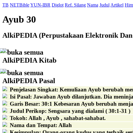
TB
NETBible
YUN-IBR
Diglot
Ref. Silang
Nama
Judul
Artikel
Him
Ayub 30
AlkiPEDIA (Perpustakaan Elektronik Dan 
buka semua
AlkiPEDIA Kitab
buka semua
AlkiPEDIA Pasal
Penjelasan Singkat
:
Kemuliaan Ayub berubah men
Isi Pasal
:
Jawaban Ayub dilanjutkan. Dia meninjau 
Garis Besar
:
30:1 Kebesaran Ayub berubah menja
Judul Perikop
:
Sengsara yang dialami ( 30:1-31 )
Tokoh
:
Allah , Ayub , sahabat-sahabat.
Nama dan Tempat
:
Allah
Kesimpulan
:
Orang-orang kudus yang terbaik se