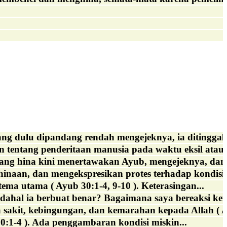
g dulu dipandang rendah mengejeknya, ia ditinggalk
an tentang penderitaan manusia pada waktu eksil atau 
ang hina kini menertawakan Ayub, mengejeknya, dan.
aan, dan mengekspresikan protes terhadap kondisi s
a utama ( Ayub 30:1-4, 9-10 ). Keterasingan...
dahal ia berbuat benar? Bagaimana saya bereaksi ket
sakit, kebingungan, dan kemarahan kepada Allah ( A
:1-4 ). Ada penggambaran kondisi miskin...