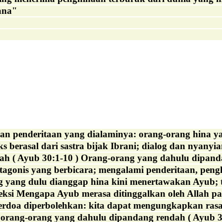
ana"
n penderitaan yang dialaminya: orang-orang hina yan
s berasal dari sastra bijak Ibrani; dialog dan nyanyi
ah ( Ayub 30:1-10 ) Orang-orang yang dahulu dipand
onis yang berbicara; mengalami penderitaan, penghin
yang dulu dianggap hina kini menertawakan Ayub; tem
eksi Mengapa Ayub merasa ditinggalkan oleh Allah pa
erdoa diperbolehkan: kita dapat mengungkapkan rasa 
 orang-orang yang dahulu dipandang rendah ( Ayub 30