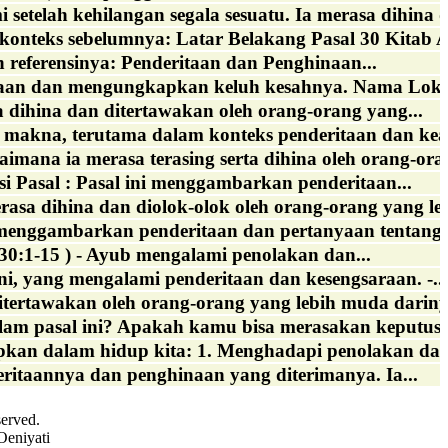
telah kehilangan segala sesuatu. Ia merasa dihina d
a konteks sebelumnya: Latar Belakang Pasal 30 Kitab A
n referensinya: Penderitaan dan Penghinaan...
taan dan mengungkapkan keluh kesahnya. Nama Loka
a dihina dan ditertawakan oleh orang-orang yang...
makna, terutama dalam konteks penderitaan dan keadi
ana ia merasa terasing serta dihina oleh orang-oran
i Pasal : Pasal ini menggambarkan penderitaan...
asa dihina dan diolok-olok oleh orang-orang yang le
menggambarkan penderitaan dan pertanyaan tentang kea
30:1-15 ) - Ayub mengalami penolakan dan...
i, yang mengalami penderitaan dan kesengsaraan. -...
itertawakan oleh orang-orang yang lebih muda darinya
lam pasal ini? Apakah kamu bisa merasakan keputusa
apkan dalam hidup kita: 1. Menghadapi penolakan dan 
ritaannya dan penghinaan yang diterimanya. Ia...
served.
Oeniyati