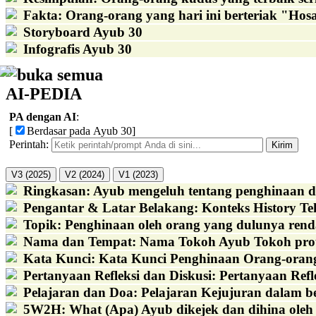
Fakta
:
Orang-orang yang hari ini berteriak "Hos
Storyboard Ayub 30
Infografis Ayub 30
buka semua
AI-PEDIA
PA dengan AI
:
[
Berdasar pada Ayub 30
]
Perintah:
Kirim
V3 (2025)
V2 (2024)
V1 (2023)
Ringkasan
:
Ayub mengeluh tentang penghinaan da
Pengantar & Latar Belakang
:
Konteks History Tek
Topik
:
Penghinaan oleh orang yang dulunya rend
Nama dan Tempat
:
Nama Tokoh Ayub Tokoh protag
Kata Kunci
:
Kata Kunci Penghinaan Orang-orang 
Pertanyaan Refleksi dan Diskusi
:
Pertanyaan Refl
Pelajaran dan Doa
:
Pelajaran Kejujuran dalam b
5W2H
:
What (Apa) Ayub dikejek dan dihina oleh