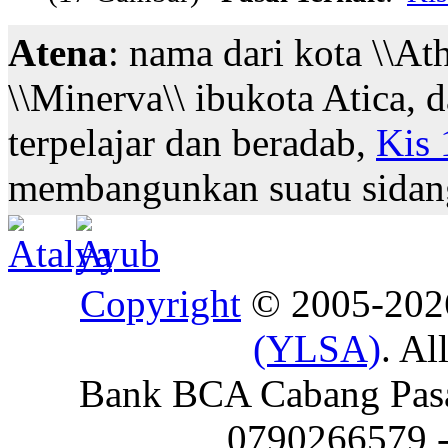
Atena
: nama dari kota \\At
\\Minerva\\ ibukota Atica, 
terpelajar dan beradab,
Kis 
membangunkan suatu sidang
Copyright
© 2005-20
(YLSA)
. Al
Bank BCA Cabang Pasar
0790266579 - 