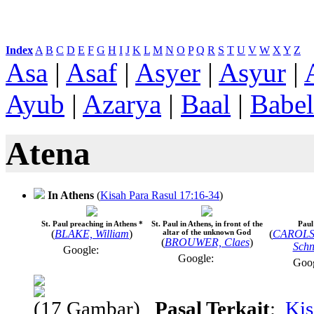
Index
:
A
B
C
D
E
F
G
H
I
J
K
L
M
N
O
P
Q
R
S
T
U
V
W
X
Y
Z
Asa
|
Asaf
|
Asyer
|
Asyur
|
Ayub
|
Azarya
|
Baal
|
Babel
Atena
In Athens
(
Kisah Para Rasul 17:16-34
)
St. Paul preaching in Athens *
St. Paul in Athens, in front of the
Paul
(
BLAKE, William
)
altar of the unknown God
(
CAROLSF
(
BROUWER, Claes
)
Schn
Google:
Google:
Goo
(17 Gambar)
Pasal Terkait
:
Kis